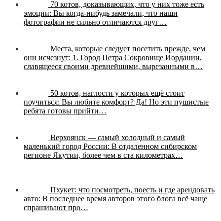
70 котов, доказывающих, что у них тоже есть
эмоции:
Вы когда-нибудь замечали, что наши
фотографии не сильно отличаются друг…
Места, которые следует посетить прежде, чем
они исчезнут:
1. Город Петра Сокровище Иордании,
славящееся своими древнейшими, вырезанными в…
50 котов, наглости у которых ещё стоит
поучиться:
Вы любите комфорт? Да! Но эти пушистые
ребята готовы прийти…
Верхоянск — самый холодный и самый
маленький город России:
В отдаленном сибирском
регионе Якутии, более чем в ста километрах…
Пхукет: что посмотреть, поесть и где арендовать
авто:
В последнее время авторов этого блога всё чаще
спрашивают про…