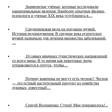
Знаменитые учёные, которые исследовали
паранормальные явления:
Наиболее опытные физики,
психологи и ученые XIX века углублялись в…
Средневековая мода на поедание мумий.
История недоразумения:
В средние века египетских
мумий назначали для лечения множества заболеваний.
…
10 самых мрачных туристических направлений
со всего мира:
В то время как некоторые люди
отправляются в отпуск, чтобы…
Почему вампиры не могут есть чеснок?:
Чеснок
— это острый растительный продукт из семейства
луковых, известный…
Сергей Волощенко:
Супер! Мне понравилось!...