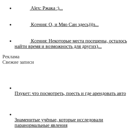
Alex:
Ржака :)...
Ксения:
О, и Мяо Сан здесь)))з...
Ксения:
Некоторые места посещены, осталось
найти время и возможность для других)...
Реклама
Свежие записи
Пхукет: что посмотреть, поесть и где арендовать авто
Знаменитые учёные, которые исследовали
паранормальные явления