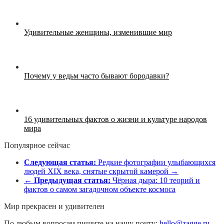
Удивительные женщины, изменившие мир
Почему у ведьм часто бывают бородавки?
16 удивительных фактов о жизни и культуре народов
мира
Популярное сейчас
Следующая статья:
Редкие фотографии улыбающихся
людей XIX века, снятые скрытой камерой →
←
Предыдущая статья:
Чёрная дыра: 10 теорий и
фактов о самом загадочном объекте космоса
Мир прекрасен и удивителен
По любым вопросам пишите на нашу почту:
hello@zagge.ru