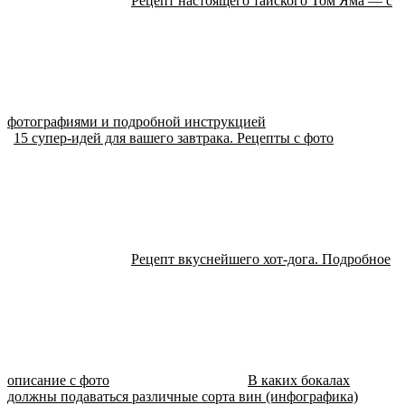
Рецепт настоящего тайского Том Яма — с
фотографиями и подробной инструкцией
15 супер-идей для вашего завтрака. Рецепты с фото
Рецепт вкуснейшего хот-дога. Подробное
описание с фото
В каких бокалах
должны подаваться различные сорта вин (инфографика)