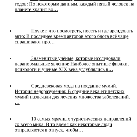
годов:
По некоторым данным, каждый пятый человек на
планете храпит во…
Пхукет: что посмотреть, поесть и где арендовать
авто:
В последнее время авторов этого блога всё чаще
спрашивают про…
Знаменитые учёные, которые исследовали
паранормальные явления:
Наиболее опытные физики,
психологи и ученые XIX века углублялись в…
Средневековая мода на поедание мумий.
История недоразумения:
В средние века египетских
мумий назначали для лечения множества заболеваний.
…
10 самых мрачных туристических направлений
со всего мира:
В то время как некоторые люди
отправляются в отпуск, чтобы…