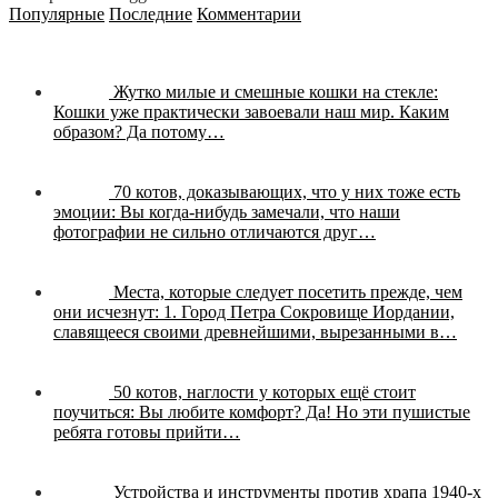
Популярные
Последние
Комментарии
Жутко милые и смешные кошки на стекле:
Кошки уже практически завоевали наш мир. Каким
образом? Да потому…
70 котов, доказывающих, что у них тоже есть
эмоции:
Вы когда-нибудь замечали, что наши
фотографии не сильно отличаются друг…
Места, которые следует посетить прежде, чем
они исчезнут:
1. Город Петра Сокровище Иордании,
славящееся своими древнейшими, вырезанными в…
50 котов, наглости у которых ещё стоит
поучиться:
Вы любите комфорт? Да! Но эти пушистые
ребята готовы прийти…
Устройства и инструменты против храпа 1940-х