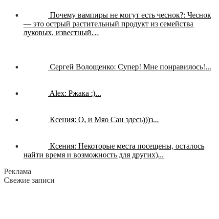
Почему вампиры не могут есть чеснок?:
Чеснок
— это острый растительный продукт из семейства
луковых, известный…
Сергей Волощенко:
Супер! Мне понравилось!...
Alex:
Ржака :)...
Ксения:
О, и Мяо Сан здесь)))з...
Ксения:
Некоторые места посещены, осталось
найти время и возможность для других)...
Реклама
Свежие записи