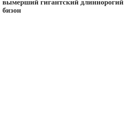
вымерший гигантский длиннорогий
бизон