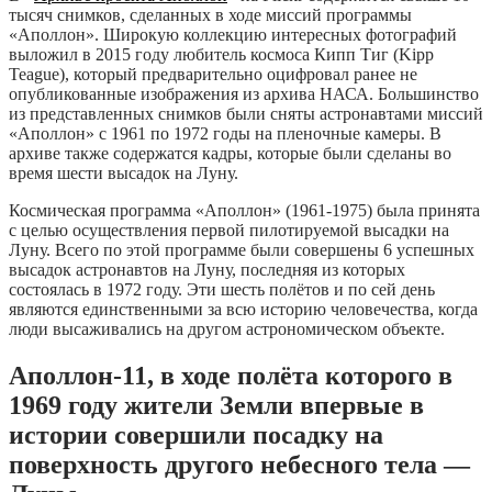
тысяч снимков, сделанных в ходе миссий программы
«Аполлон». Широкую коллекцию интересных фотографий
выложил в 2015 году любитель космоса Кипп Тиг (Kipp
Teague), который предварительно оцифровал ранее не
опубликованные изображения из архива НАСА. Большинство
из представленных снимков были сняты астронавтами миссий
«Аполлон» с 1961 по 1972 годы на пленочные камеры. В
архиве также содержатся кадры, которые были сделаны во
время шести высадок на Луну.
Космическая программа «Аполлон» (1961-1975) была принята
с целью осуществления первой пилотируемой высадки на
Луну. Всего по этой программе были совершены 6 успешных
высадок астронавтов на Луну, последняя из которых
состоялась в 1972 году. Эти шесть полётов и по сей день
являются единственными за всю историю человечества, когда
люди высаживались на другом астрономическом объекте.
Аполлон-11, в ходе полёта которого в
1969 году жители Земли впервые в
истории совершили посадку на
поверхность другого небесного тела —