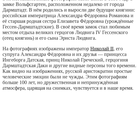
замке Вольфсгартен, расположенном недалеко от города
Дармштадт. В нём родились и выросли две будущие княгини:
российская императрица Александра Фёдоровна Романова и
её старшая родная сестра Елизавета Фёдоровна (урождённые
Гессен-Дармштадтские). В своё время замок стал любимым
местом отдыха великих герцогов Людвига IV Гессенского
(отец княгинь) и его сына Эрнста Людвига.
На фотографиях изображены император
Николай II
, его
супруга Александра Фёдоровна и их друзья — принцесса
Ингеборга Датская, принц Николай Греческий, герцогиня
Дармштадтская Даки и другие видные персоны того времени.
Как видно на изображениях, русской аристократии простые
человеческие эмоции были не чужды. Этим фотографиям
больше 100 лет, но дружественная и непринуждённая
атмосфера, царящая на снимках, чувствуется и в наше время.