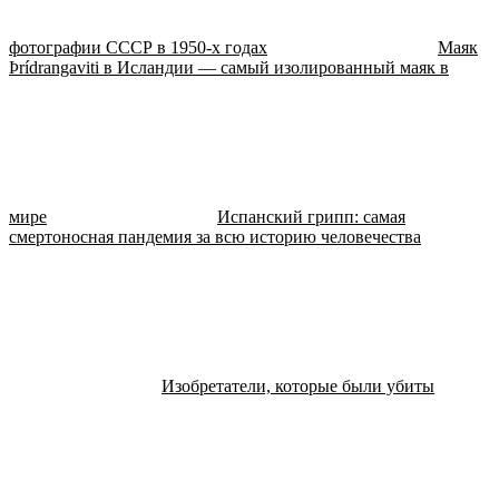
фотографии СССР в 1950-х годах
Маяк
Þrídrangaviti в Исландии — самый изолированный маяк в
мире
Испанский грипп: самая
смертоносная пандемия за всю историю человечества
Изобретатели, которые были убиты