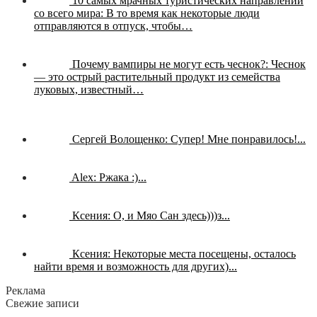
10 самых мрачных туристических направлений
со всего мира:
В то время как некоторые люди
отправляются в отпуск, чтобы…
Почему вампиры не могут есть чеснок?:
Чеснок
— это острый растительный продукт из семейства
луковых, известный…
Сергей Волощенко:
Супер! Мне понравилось!...
Alex:
Ржака :)...
Ксения:
О, и Мяо Сан здесь)))з...
Ксения:
Некоторые места посещены, осталось
найти время и возможность для других)...
Реклама
Свежие записи