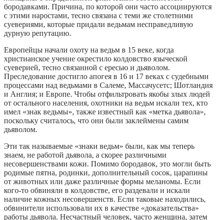
бородавками. Причина, по которой они часто ассоциируются
с этими наростами, тесно связана с теми же столетними
суевериями, которые придали ведьмам несправедливую
дурную репутацию.
Европейцы начали охоту на ведьм в 15 веке, когда
христианское учение окрестило колдовство языческой
суеверией, тесно связанной с ересью и дьяволом.
Преследование достигло апогея в 16 и 17 веках с судебными
процессами над ведьмами в Салеме, Массачусетс; Шотландия
и Англия; и Европе. Чтобы отфильтровать якобы злых людей
от остального населения, охотники на ведьм искали тех, кто
имел «знак ведьмы», также известный как «метка дьявола»,
поскольку считалось, что они были заклеймены самим
дьяволом.
Эти так называемые «знаки ведьм» были, как мы теперь
знаем, не работой дьявола, а скорее различными
несовершенствами кожи. Помимо бородавок, это могли быть
родимые пятна, родинки, дополнительный сосок, царапины
от животных или даже различные формы меланомы. Если
кого-то обвиняли в колдовстве, его раздевали и искали
наличие кожных несовершенств. Если таковые находились,
обвинители использовали их в качестве «доказательства»
работы дьявола. Несчастный человек, часто женщина, затем