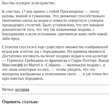
был бы осужден за колдовство.
К счастью, 17 век принес с собой Просвещение — эпоху
разума, знаний и гуманизма. Это движение способствовало
окончанию охоты на ведьм и помогло отвергнуть суеверия
предыдущих столетий. Было установлено, что нет никаких
доказательств того, что эти так называемые ведьмы, с
бородавками и всем остальным, причинили кому-либо какой-
либо вред.
Столетия спустя все еще существует множество изображений
ведьм как агентов зла с бородавками. Но времена меняются.
Достаточно взглянуть на более поздних ведьм в поп-культуре
— Гермиону Грейнджер из франшизы о Гарри Поттере, Ванду
Максимофф из Marvel и «Сабрину — маленькую ведьму», и
это лишь некоторые из них, — чтобы увидеть, что эти
женщины изображены в позитивном свете. … и уж точно без
пресловутых бородавок.
Метки:
история
Оценить статью: