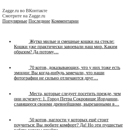
Zagge.ru во ВКонтакте
Смотрите на Zagge.ru
Популярные
Последние
Комментарии
Жутко милые и смешные кошки на стекле:
Кошки уже практически завоевали наш мир. Каким
образом? Да потому…
70 котов, доказывающих, что у них тоже есть
эмоции:
Вы когда-нибудь замечали, что наши
фотографии не сильно отличаются друг…
Места, которые следует посетить прежде, чем
они исчезнут:
1. Город Петра Сокровище Иордании,
славящееся своими древнейшими, вырезанными в…
50 котов, наглости у которых ещё стоит
поучиться:
Вы любите комфорт? Да! Но эти пушистые