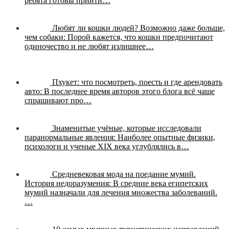
ребята готовы прийти…
Любят ли кошки людей? Возможно даже больше,
чем собаки:
Порой кажется, что кошки предпочитают
одиночество и не любят излишнее…
Пхукет: что посмотреть, поесть и где арендовать
авто:
В последнее время авторов этого блога всё чаще
спрашивают про…
Знаменитые учёные, которые исследовали
паранормальные явления:
Наиболее опытные физики,
психологи и ученые XIX века углублялись в…
Средневековая мода на поедание мумий.
История недоразумения:
В средние века египетских
мумий назначали для лечения множества заболеваний.
…