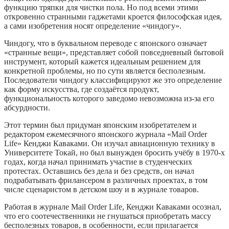
функцию тряпки для чистки пола. Но под всеми этими
откровенно странными гаджетами кроется философская идея,
а сами изобретения носят определение «чиндогу».
Чиндогу, что в буквальном переводе с японского означает
«странные вещи», представляет собой повседневный бытовой
инструмент, который кажется идеальным решением для
конкретной проблемы, но по сути является бесполезным.
Последователи чиндогу классифицируют же это определение
как форму искусства, где создаётся продукт,
функциональность которого заведомо невозможна из-за его
абсурдности.
Этот термин был придуман японским изобретателем и
редактором ежемесячного японского журнала «Mail Order
Life» Кенджи Каваками. Он изучал авиационную технику в
Университете Токай, но был вынужден бросить учёбу в 1970-х
годах, когда начал принимать участие в студенческих
протестах. Оставшись без дела и без средств, он начал
подрабатывать фрилансером в различных проектах, в том
числе сценаристом в детском шоу и в журнале товаров.
Работая в журнале Mail Order Life, Кенджи Каваками осознал,
что его соотечественники не гнушаться приобретать массу
бесполезных товаров, в особенности, если прилагается