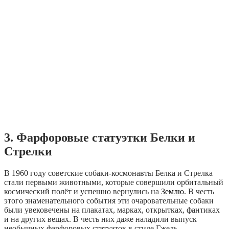
3. Фарфоровые статуэтки Белки и
Стрелки
В 1960 году советские собаки-космонавты Белка и Стрелка
стали первыми животными, которые совершили орбитальный
космический полёт и успешно вернулись на
Землю
. В честь
этого знаменательного события эти очаровательные собаки
были увековечены на плакатах, марках, открытках, фантиках
и на других вещах. В честь них даже наладили выпуск
необычных фарфоровых статуэток в стиле Гжель.