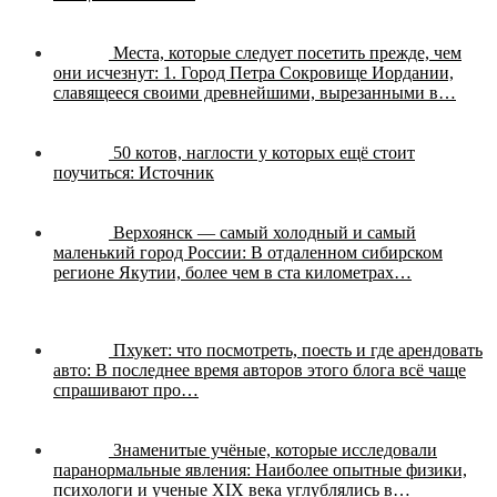
Места, которые следует посетить прежде, чем
они исчезнут:
1. Город Петра Сокровище Иордании,
славящееся своими древнейшими, вырезанными в…
50 котов, наглости у которых ещё стоит
поучиться:
Источник
Верхоянск — самый холодный и самый
маленький город России:
В отдаленном сибирском
регионе Якутии, более чем в ста километрах…
Пхукет: что посмотреть, поесть и где арендовать
авто:
В последнее время авторов этого блога всё чаще
спрашивают про…
Знаменитые учёные, которые исследовали
паранормальные явления:
Наиболее опытные физики,
психологи и ученые XIX века углублялись в…