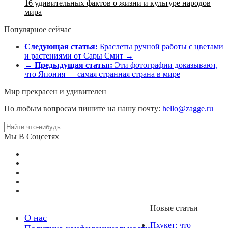
16 удивительных фактов о жизни и культуре народов
мира
Популярное сейчас
Следующая статья:
Браслеты ручной работы c цветами
и растениями от Сары Смит →
←
Предыдущая статья:
Эти фотографии доказывают,
что Япония — самая странная страна в мире
Мир прекрасен и удивителен
По любым вопросам пишите на нашу почту:
hello@zagge.ru
Мы В Соцсетях
Новые статьи
О нас
Пхукет: что