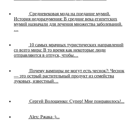
Средневековая мода на поедание мумий.
История недоразумения:
В средние века египетских
мумий назначали для лечения множества заболеваний.
…
10 самых мрачных туристических направлений
со всего мира:
В то время как некоторые люди
отправляются в отпуск, чтобы…
Почему вампиры не могут есть чеснок?:
Чеснок
— это острый растительный продукт из семейства
луковых, известный…
Сергей Волощенко:
Супер! Мне понравилось!...
Alex:
Ржака :)...