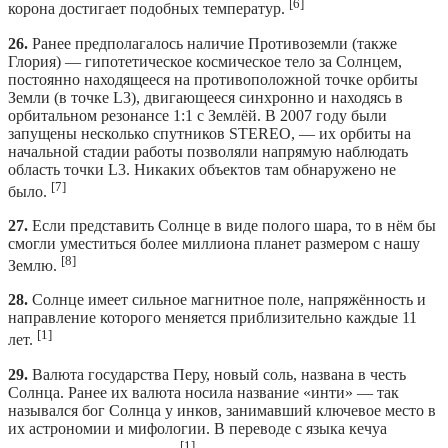
[6]
корона достигает подобных температур.
26.
Ранее предполагалось наличие Противоземли (также
Глория) — гипотетическое космическое тело за Солнцем,
постоянно находящееся на противоположной точке орбиты
Земли (в точке L3), двигающееся синхронно и находясь в
орбитальном резонансе 1:1 с Землёй. В 2007 году были
запущены несколько спутников STEREO, — их орбиты на
начальной стадии работы позволяли напрямую наблюдать
область точки L3. Никаких объектов там обнаружено не
[7]
было.
27.
Если представить Солнце в виде полого шара, то в нём бы
смогли уместиться более миллиона планет размером с нашу
[8]
Землю.
28.
Солнце имеет сильное магнитное поле, напряжённость и
направление которого меняется приблизительно каждые 11
[1]
лет.
29.
Валюта государства Перу, новый соль, названа в честь
Солнца. Ранее их валюта носила название «инти» — так
назывался бог Солнца у инков, занимавший ключевое место в
их астрономии и мифологии. В переводе с языка кечуа
[1]