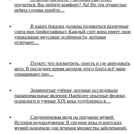
поучиться:
Вы любите комфорт? Да! Но эти пушистые
ребята готовы прийти…
В каких бокалах должны подаваться различные
сорта вин (инфографика):
Каждый сорт вина имеет свои
уникальные вкусовые особенности, которые
отличают…
Пхукет: что посмотреть, поесть и где арендовать
авто:
В последнее время авторов этого блога всё чаще
спрашивают про…
Знаменитые учёные, которые исследовали
паранормальные явления:
Наиболее опытные физики,
психологи и ученые XIX века углублялись в…
Средневековая мода на поедание мумий.
История недоразумения:
В средние века египетских
мумий назначали для лечения множества заболеваний.
…