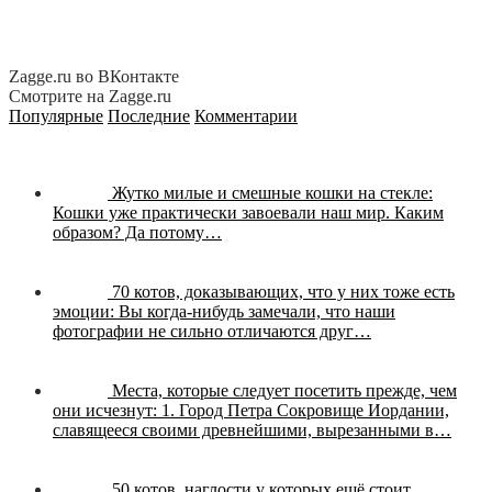
Zagge.ru во ВКонтакте
Смотрите на Zagge.ru
Популярные
Последние
Комментарии
Жутко милые и смешные кошки на стекле:
Кошки уже практически завоевали наш мир. Каким
образом? Да потому…
70 котов, доказывающих, что у них тоже есть
эмоции:
Вы когда-нибудь замечали, что наши
фотографии не сильно отличаются друг…
Места, которые следует посетить прежде, чем
они исчезнут:
1. Город Петра Сокровище Иордании,
славящееся своими древнейшими, вырезанными в…
50 котов, наглости у которых ещё стоит