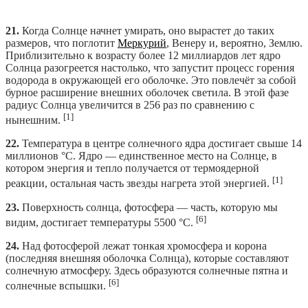
21.
Когда Солнце начнет умирать, оно вырастет до таких
размеров, что поглотит
Меркурий
, Венеру и, вероятно, Землю.
Приблизительно к возрасту более 12 миллиардов лет ядро
Солнца разогреется настолько, что запустит процесс горения
водорода в окружающей его оболочке. Это повлечёт за собой
бурное расширение внешних оболочек светила. В этой фазе
радиус Солнца увеличится в 256 раз по сравнению с
[1]
нынешним.
22.
Температура в центре солнечного ядра достигает свыше 14
миллионов °C. Ядро — единственное место на Солнце, в
котором энергия и тепло получается от термоядерной
[1]
реакции, остальная часть звезды нагрета этой энергией.
23.
Поверхность солнца, фотосфера — часть, которую мы
[6]
видим, достигает температуры 5500 °C.
24.
Над фотосферой лежат тонкая хромосфера и корона
(последняя внешняя оболочка Солнца), которые составляют
солнечную атмосферу. Здесь образуются солнечные пятна и
[6]
солнечные вспышки.