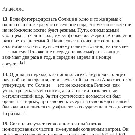
Аналемма
13.
Если фотографировать Солнце в одно и то же время с
одного и того же ракурса в течение года, его местоположение
на небосклоне всегда будет разным. Путь, описываемый
Солнцем в течение года, имеет форму восьмёрки. Это явление
называется аналеммой. Наивысшее положение солнца на
аналемме соответствует летнему солнцестоянию, наинизшее
— зимнему. Положение в середине «восьмёрки» солнце
занимает два раза в год, в середине апреля и в конце
[2]
августа.
14.
Одним из первых, кто попытался взглянуть на Солнце с
научной точки зрения, стал греческий философ Анаксагор. Он
утверждал, что Солнце — это не колесница Гелиоса, как
учила греческая мифология, а гигантский раскалённый
металлический шар. За эти еретические домыслы он был
брошен в тюрьму, приговорён к смерти и освобождён только
благодаря вмешательству афинского государственного деятеля
[1]
Перикла.
15.
Солнце излучает тепло и постоянный поток
ионизированных частиц, именуемый солнечным ветром. Он
истекает из солнечной короны со скоростью от 300 до 1200