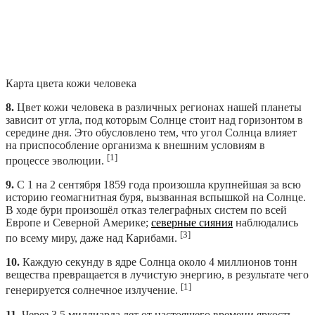
Карта цвета кожи человека
8.
Цвет кожи человека в различных регионах нашей планеты
зависит от угла, под которым Солнце стоит над горизонтом в
середине дня. Это обусловлено тем, что угол Солнца влияет
на приспособление организма к внешним условиям в
[1]
процессе эволюции.
9.
С 1 на 2 сентября 1859 года произошла крупнейшая за всю
историю геомагнитная буря, вызванная вспышкой на Солнце.
В ходе бури произошёл отказ телеграфных систем по всей
Европе и Северной Америке;
северные сияния
наблюдались
[3]
по всему миру, даже над Карибами.
10.
Каждую секунду в ядре Солнца около 4 миллионов тонн
вещества превращается в лучистую энергию, в результате чего
[1]
генерируется солнечное излучение.
11.
Через 3,5 миллиарда лет от настоящего времени яркость