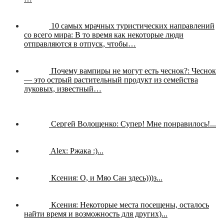
10 самых мрачных туристических направлений
со всего мира:
В то время как некоторые люди
отправляются в отпуск, чтобы…
Почему вампиры не могут есть чеснок?:
Чеснок
— это острый растительный продукт из семейства
луковых, известный…
Сергей Волощенко:
Супер! Мне понравилось!...
Alex:
Ржака :)...
Ксения:
О, и Мяо Сан здесь)))з...
Ксения:
Некоторые места посещены, осталось
найти время и возможность для других)...