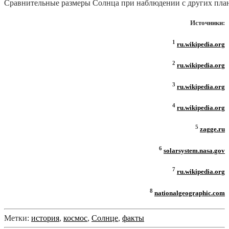
Сравнительные размеры Солнца при наблюдении с других пла
Источники:
1
ru.wikipedia.org
2
ru.wikipedia.org
3
ru.wikipedia.org
4
ru.wikipedia.org
5
zagge.ru
6
solarsystem.nasa.gov
7
ru.wikipedia.org
8
nationalgeographic.com
Метки:
история
,
космос
,
Солнце
,
факты