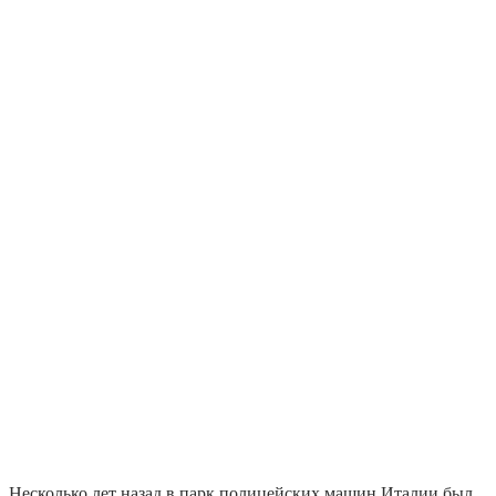
Несколько лет назад в парк полицейских машин Италии был