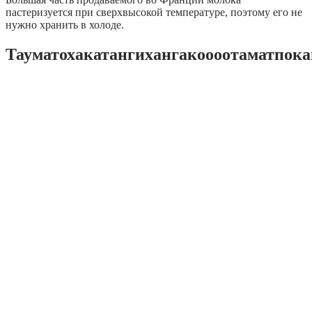
пастеризуется при сверхвысокой температуре, поэтому его не
нужно хранить в холоде.
Тауматохакатангихангакоооотаматпока