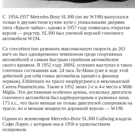
С 1954-1957 Mercedes-Benz SL300 (он же W198) выпускался
только в двухместном кузове купе с уникальными дверями
типа «Крыло чайки», однако в 1957 году появилась открытая
версия — родстер. SL300 был уличной версией гоночного
автомобиля W194.
Со способностью развивать максимальную скорость до 263
км/ч он был одновременно чемпионом среди спортивных
автомобилей и самым быстрым серийным автомобилем
своего времени. В 1952 году 300SL успешно выступал в таких
гоночных состязаниях как: 24 часа Ле-Мана (уже в ходе этой
дебютной для себя гонки автомобиль пришёл к финишу
первым), Eifelrennen на трассе нюрбургринга и мексиканской
Carrera Panamericana. Также в 1952 занял 2-е и 4-е места в Mille
Miglia. Эти достижения особенно ценны, поскольку двигатель
гоночного автомобиля был карбюраторным и развивал лишь
175 л.с., что было меньше не только двигателей соперников на
трассе, но и меньше мощности дорожной версии — W198.
Одним из экземпляров Mercedes-Benz SL300 Gullwing владела
Софи Лорен, с которым она в 1956 в удовольствием
позировала.