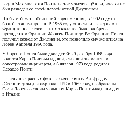
года в Мексике, хотя Понти на тот момент ещё юридически не
был разведён со своей первой женой Джулианой.
Чтобы избежать обвинений в двоеженстве, в 1962 году их
брак был аннулирован. В 1965 году они стали гражданами
Франции после того, как их заявление было одобрено
президентом Франции Жоржем Помпиду. Во Франции Понти
получил развод от Джулианы, это позволило ему жениться на
Лорен 9 апреля 1966 года.
У Лорен и Понти было двое детей: 29 декабря 1968 года
родился Карло Понти-младший, ставший знаменитым
оркестровым дирижером, а 6 января 1973 года родился
Эдоардо Понти.
На этих прекрасных фотографиях, снятых Альфредом
Эйзенштадтом для журнала LIFE в 1969 году, изображены
Софи Лорен со своим малышом Карло Понти-младшим дома
в Италии.