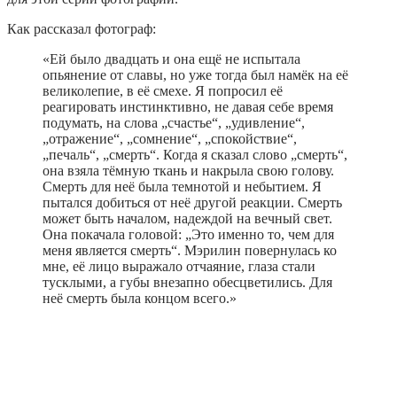
Как рассказал фотограф:
«Ей было двадцать и она ещё не испытала
опьянение от славы, но уже тогда был намёк на её
великолепие, в её смехе. Я попросил её
реагировать инстинктивно, не давая себе время
подумать, на слова „счастье“, „удивление“,
„отражение“, „сомнение“, „спокойствие“,
„печаль“, „смерть“. Когда я сказал слово „смерть“,
она взяла тёмную ткань и накрыла свою голову.
Смерть для неё была темнотой и небытием. Я
пытался добиться от неё другой реакции. Смерть
может быть началом, надеждой на вечный свет.
Она покачала головой: „Это именно то, чем для
меня является смерть“. Мэрилин повернулась ко
мне, её лицо выражало отчаяние, глаза стали
тусклыми, а губы внезапно обесцветились. Для
неё смерть была концом всего.»