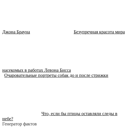
Джона Брауна
Безупречная красота мира
насекомых в работах Левона Бисса
Очаровательные портреты собак до и после стрижки
Что, если бы птицы оставляли следы в
небе?
Генератор фактов