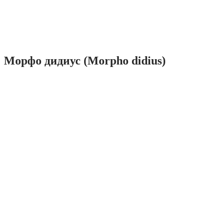
Морфо дидиус (Morpho didius)