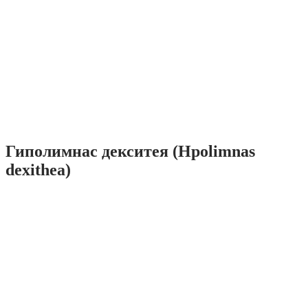
Гиполимнас декситея (Hpolimnas
dexithea)