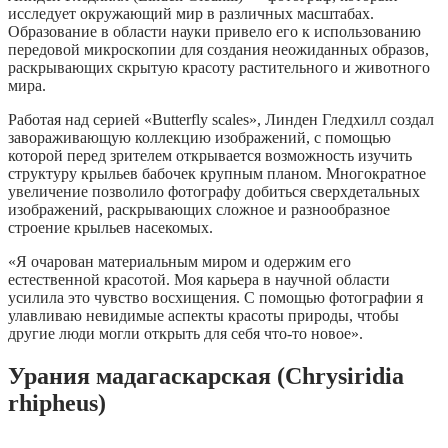
исследует окружающий мир в различных масштабах.
Образование в области науки привело его к использованию
передовой микроскопии для создания неожиданных образов,
раскрывающих скрытую красоту растительного и животного
мира.
Работая над серией «Butterfly scales», Линден Гледхилл создал
завораживающую коллекцию изображений, с помощью
которой перед зрителем открывается возможность изучить
структуру крыльев бабочек крупным планом. Многократное
увеличение позволило фотографу добиться сверхдетальных
изображений, раскрывающих сложное и разнообразное
строение крыльев насекомых.
«Я очарован материальным миром и одержим его
естественной красотой. Моя карьера в научной области
усилила это чувство восхищения. С помощью фотографии я
улавливаю невидимые аспекты красоты природы, чтобы
другие люди могли открыть для себя что-то новое».
Урания мадагаскарская (Chrysiridia
rhipheus)