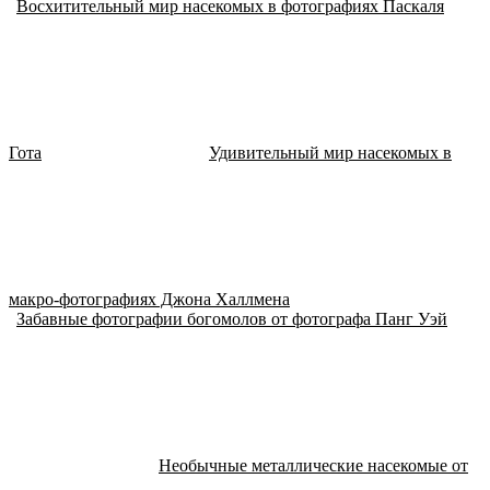
Восхитительный мир насекомых в фотографиях Паскаля
Гота
Удивительный мир насекомых в
макро-фотографиях Джона Халлмена
Забавные фотографии богомолов от фотографа Панг Уэй
Необычные металлические насекомые от