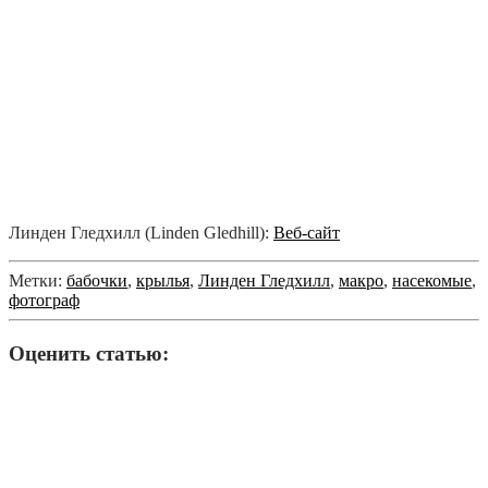
Линден Гледхилл (Linden Gledhill):
Веб-сайт
Метки:
бабочки
,
крылья
,
Линден Гледхилл
,
макро
,
насекомые
,
фотограф
Оценить статью: