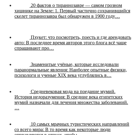
20 фактов о тираннозавре — самом грозном
хищнике на Земле:
1. Первый частично сохранившийся
скелет тираннозавра был обнаружен в 1900 году…
Пхукет: что посмотреть, поесть и где арендовать
авто:
В последнее время авторов этого блога всё чаще
спрашивают про…
Знаменитые учёные, которые исследовали
паранормальные явления:
Наиболее опытные физики,
психологи и ученые XIX века углублялись в…
Средневековая мода на поедание мумий.
История недоразумения:
В средние века египетских
мумий назначали для лечения множества заболеваний.
…
10 самых мрачных туристических направлений
со всего мира:
В то время как некоторые люди
отправляются в отпуск, чтобы…