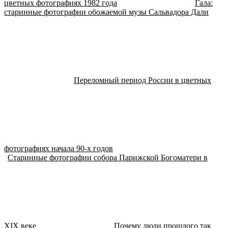
цветных фотографиях 1982 года
Гала:
старинные фотографии обожаемой музы Сальвадора Дали
Переломный период России в цветных
фотографиях начала 90-х годов
Старинные фотографии собора Парижской Богоматери в
XIX веке
Почему люди прошлого так