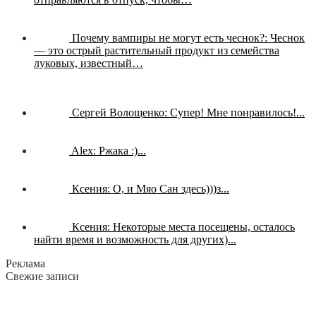
Почему вампиры не могут есть чеснок?:
Чеснок
— это острый растительный продукт из семейства
луковых, известный…
Сергей Волощенко:
Супер! Мне понравилось!...
Alex:
Ржака :)...
Ксения:
О, и Мяо Сан здесь)))з...
Ксения:
Некоторые места посещены, осталось
найти время и возможность для других)...
Реклама
Свежие записи