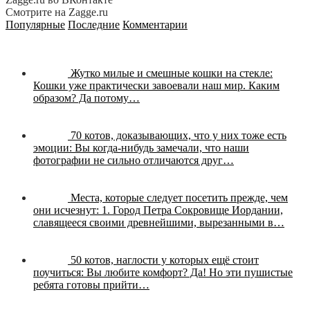
Смотрите на Zagge.ru
Популярные
Последние
Комментарии
Жутко милые и смешные кошки на стекле:
Кошки уже практически завоевали наш мир. Каким
образом? Да потому…
70 котов, доказывающих, что у них тоже есть
эмоции:
Вы когда-нибудь замечали, что наши
фотографии не сильно отличаются друг…
Места, которые следует посетить прежде, чем
они исчезнут:
1. Город Петра Сокровище Иордании,
славящееся своими древнейшими, вырезанными в…
50 котов, наглости у которых ещё стоит
поучиться:
Вы любите комфорт? Да! Но эти пушистые
ребята готовы прийти…