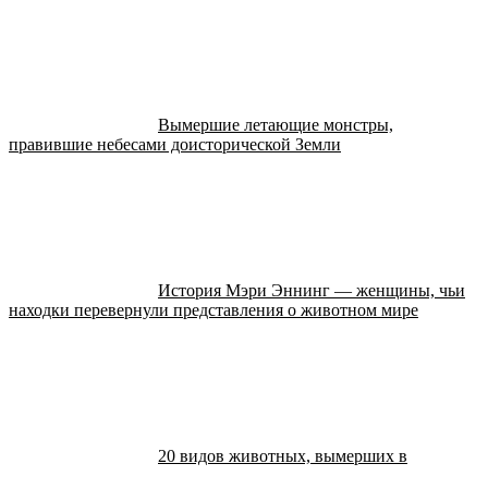
Вымершие летающие монстры,
правившие небесами доисторической Земли
История Мэри Эннинг — женщины, чьи
находки перевернули представления о животном мире
20 видов животных, вымерших в