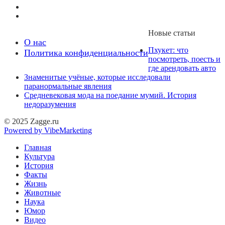
Новые статьи
О нас
Пхукет: что
Политика конфиденциальности
посмотреть, поесть и
где арендовать авто
Знаменитые учёные, которые исследовали
паранормальные явления
Средневековая мода на поедание мумий. История
недоразумения
© 2025 Zagge.ru
Powered by VibeMarketing
Главная
Культура
История
Факты
Жизнь
Животные
Наука
Юмор
Видео