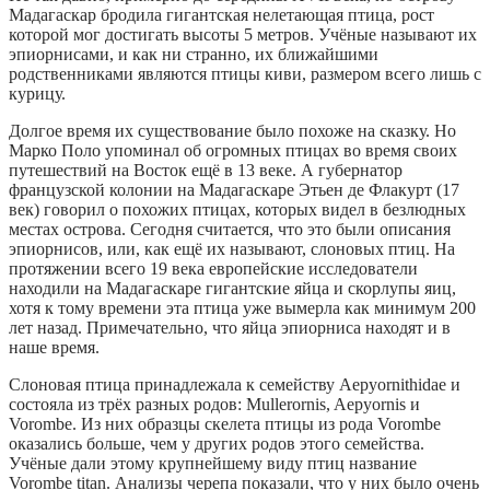
Мадагаскар бродила гигантская нелетающая птица, рост
которой мог достигать высоты 5 метров. Учёные называют их
эпиорнисами, и как ни странно, их ближайшими
родственниками являются птицы киви, размером всего лишь с
курицу.
Долгое время их существование было похоже на сказку. Но
Марко Поло упоминал об огромных птицах во время своих
путешествий на Восток ещё в 13 веке. А губернатор
французской колонии на Мадагаскаре Этьен де Флакурт (17
век) говорил о похожих птицах, которых видел в безлюдных
местах острова. Сегодня считается, что это были описания
эпиорнисов, или, как ещё их называют, слоновых птиц. На
протяжении всего 19 века европейские исследователи
находили на Мадагаскаре гигантские яйца и скорлупы яиц,
хотя к тому времени эта птица уже вымерла как минимум 200
лет назад. Примечательно, что яйца эпиорниса находят и в
наше время.
Слоновая птица принадлежала к семейству Aepyornithidae и
состояла из трёх разных родов: Mullerornis, Aepyornis и
Vorombe. Из них образцы скелета птицы из рода Vorombe
оказались больше, чем у других родов этого семейства.
Учёные дали этому крупнейшему виду птиц название
Vorombe titan. Анализы черепа показали, что у них было очень