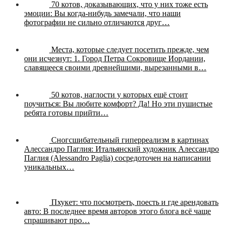
70 котов, доказывающих, что у них тоже есть
эмоции:
Вы когда-нибудь замечали, что наши
фотографии не сильно отличаются друг…
Места, которые следует посетить прежде, чем
они исчезнут:
1. Город Петра Сокровище Иордании,
славящееся своими древнейшими, вырезанными в…
50 котов, наглости у которых ещё стоит
поучиться:
Вы любите комфорт? Да! Но эти пушистые
ребята готовы прийти…
Сногсшибательный гиперреализм в картинах
Алессандро Паглия:
Итальянский художник Алессандро
Паглия (Alessandro Paglia) сосредоточен на написании
уникальных…
Пхукет: что посмотреть, поесть и где арендовать
авто:
В последнее время авторов этого блога всё чаще
спрашивают про…