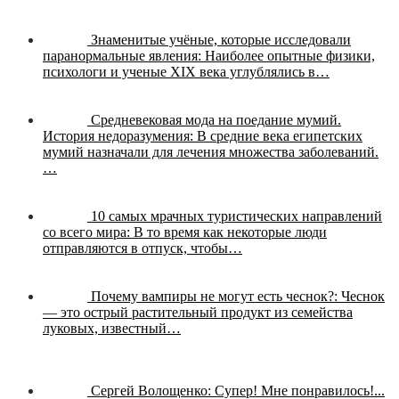
Знаменитые учёные, которые исследовали
паранормальные явления:
Наиболее опытные физики,
психологи и ученые XIX века углублялись в…
Средневековая мода на поедание мумий.
История недоразумения:
В средние века египетских
мумий назначали для лечения множества заболеваний.
…
10 самых мрачных туристических направлений
со всего мира:
В то время как некоторые люди
отправляются в отпуск, чтобы…
Почему вампиры не могут есть чеснок?:
Чеснок
— это острый растительный продукт из семейства
луковых, известный…
Сергей Волощенко:
Супер! Мне понравилось!...