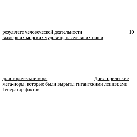
результате человеческой деятельности
10
вымерших морских чудовищ, населявших наши
доисторические моря
Доисторические
мега-норы, которые были вырыты гигантскими ленивцами
Генератор фактов