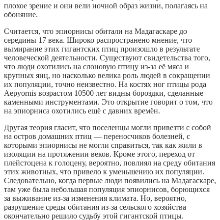
плохое зрение и они вели ночной образ жизни, полагаясь на
обоняние.
Считается, что эпиорнисы обитали на Мадагаскаре до
середины 17 века. Широко распространено мнение, что
вымирание этих гигантских птиц произошло в результате
человеческой деятельности. Существуют свидетельства того,
что люди охотились на слоновую птицу из-за её мяса и
крупных яиц, но насколько велика роль людей в сокращении
их популяции, точно неизвестно. На костях ног птицы рода
Aepyornis возрастом 10500 лет видны бороздки, сделанные
каменными инструментами. Это открытие говорит о том, что
на эпиорниса охотились ещё с давних времён.
Другая теория гласит, что поселенцы могли привезти с собой
на остров домашних птиц — переносчиков болезней, с
которыми эпиорнисы не могли справиться, так как жили в
изоляции на протяжении веков. Кроме этого, переход от
плейстоцена к голоцену, вероятно, повлиял на среду обитания
этих животных, что привело к уменьшению их популяции.
Следовательно, когда первые люди появились на Мадагаскаре,
там уже была небольшая популяция эпиорнисов, борющихся
за выживание из-за изменения климата. Но, вероятно,
разрушение среды обитания из-за сельского хозяйства
окончательно решило судьбу этой гигантской птицы.