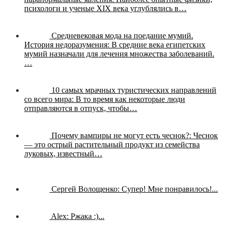
психологи и ученые XIX века углублялись в…
Средневековая мода на поедание мумий.
История недоразумения:
В средние века египетских
мумий назначали для лечения множества заболеваний.
…
10 самых мрачных туристических направлений
со всего мира:
В то время как некоторые люди
отправляются в отпуск, чтобы…
Почему вампиры не могут есть чеснок?:
Чеснок
— это острый растительный продукт из семейства
луковых, известный…
Сергей Волощенко:
Супер! Мне понравилось!...
Alex:
Ржака :)...