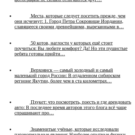
Места, которые следует посетить прежде, чем
они исчезнут:
1. Город Петра Сокровище Иордании,
славящееся своими древнейшими, вырезанными в…
50 котов, наглости у которых ещё стоит
поучиться:
Вы любите комфорт? Да! Но эти пушистые
ребята готовы прийти…
Верхоянск — самый холодный и самый
маленький город России:
В отдаленном сибирском
регионе Якутии, более чем в ста километрах…
Пхукет: что посмотреть, поесть и где арендовать
авто:
В последнее время авторов этого блога всё чаще
спрашивают про…
Знаменитые учёные, которые исследовали
паранормальные явления:
Наиболее опытные физики,