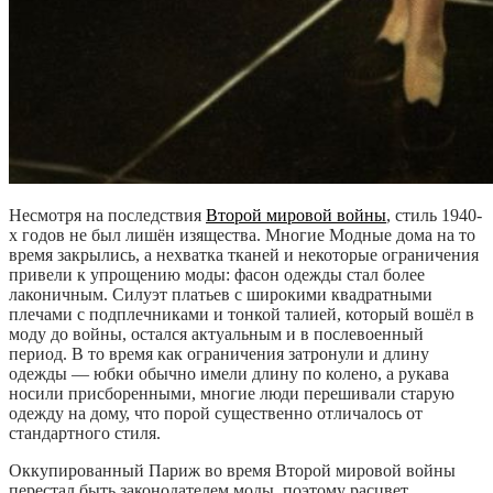
Несмотря на последствия
Второй мировой войны
, стиль 1940-
х годов не был лишён изящества. Многие Модные дома на то
время закрылись, а нехватка тканей и некоторые ограничения
привели к упрощению моды: фасон одежды стал более
лаконичным. Силуэт платьев с широкими квадратными
плечами с подплечниками и тонкой талией, который вошёл в
моду до войны, остался актуальным и в послевоенный
период. В то время как ограничения затронули и длину
одежды — юбки обычно имели длину по колено, а рукава
носили присборенными, многие люди перешивали старую
одежду на дому, что порой существенно отличалось от
стандартного стиля.
Оккупированный Париж во время Второй мировой войны
перестал быть законодателем моды, поэтому расцвет