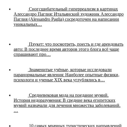
Сногсшибательный гиперреализм в картинах
Алессандро Паглия:
Итальянский художник Алессандро
Паглия (Alessandro Paglia) сосредоточен на написании
уникальных…
Пхукет: что посмотреть, поесть и где арендовать
авто:
В последнее время авторов этого блога всё чаще
спрашивают про…
Знаменитые учёные, которые исследовали
паранормальные явления:
Наиболее опытные физики,
психологи и ученые XIX века углублялись в…
Средневековая мода на поедание мумий.
История недоразумения:
В средние века египетских
мумий назначали для лечения множества заболеваний.
…
10 самых мрачных туристических направлений