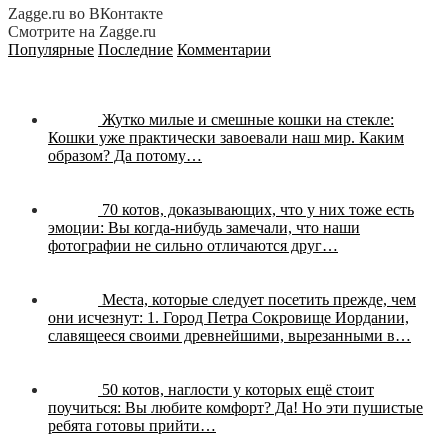
Zagge.ru во ВКонтакте
Смотрите на Zagge.ru
Популярные
Последние
Комментарии
Жутко милые и смешные кошки на стекле:
Кошки уже практически завоевали наш мир. Каким
образом? Да потому…
70 котов, доказывающих, что у них тоже есть
эмоции:
Вы когда-нибудь замечали, что наши
фотографии не сильно отличаются друг…
Места, которые следует посетить прежде, чем
они исчезнут:
1. Город Петра Сокровище Иордании,
славящееся своими древнейшими, вырезанными в…
50 котов, наглости у которых ещё стоит
поучиться:
Вы любите комфорт? Да! Но эти пушистые
ребята готовы прийти…