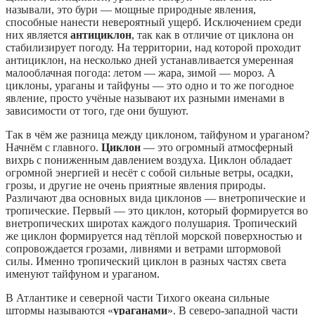
называли, это бури — мощные природные явления,
способные нанести невероятный ущерб. Исключением среди
них является
антициклон
, так как в отличие от циклона он
стабилизирует погоду. На территории, над которой проходит
антициклон, на несколько дней устанавливается умеренная
малооблачная погода: летом — жара, зимой — мороз. А
циклоны, ураганы и тайфуны — это одно и то же погодное
явление, просто учёные называют их разными именами в
зависимости от того, где они бушуют.
Так в чём же разница между циклоном, тайфуном и ураганом?
Начнём с главного.
Циклон
— это огромный атмосферный
вихрь с пониженным давлением воздуха. Циклон обладает
огромной энергией и несёт с собой сильные ветры, осадки,
грозы, и другие не очень приятные явления природы.
Различают два основных вида циклонов — внетропические и
тропические. Первый — это циклон, который формируется во
внетропических широтах каждого полушария. Тропический
же циклон формируется над тёплой морской поверхностью и
сопровождается грозами, ливнями и ветрами штормовой
силы. Именно тропический циклон в разных частях света
именуют тайфуном и ураганом.
В Атлантике и северной части Тихого океана сильные
штормы называются «
ураганами
». В северо-западной части