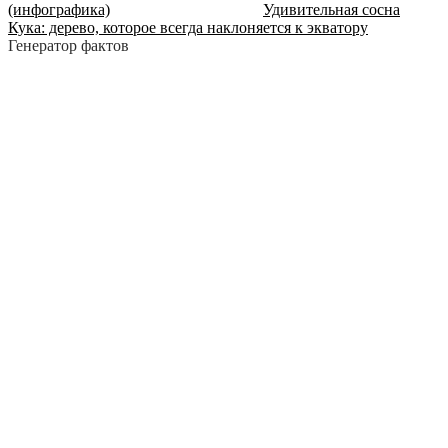
(инфографика)
Удивительная сосна
Кука: дерево, которое всегда наклоняется к экватору
Генератор фактов