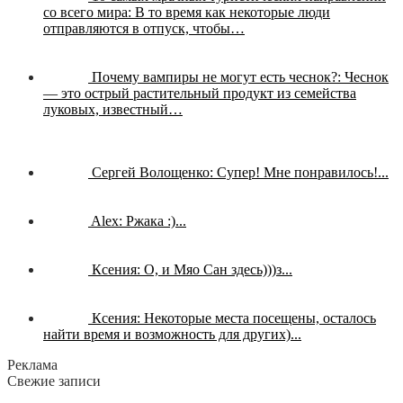
со всего мира:
В то время как некоторые люди
отправляются в отпуск, чтобы…
Почему вампиры не могут есть чеснок?:
Чеснок
— это острый растительный продукт из семейства
луковых, известный…
Сергей Волощенко:
Супер! Мне понравилось!...
Alex:
Ржака :)...
Ксения:
О, и Мяо Сан здесь)))з...
Ксения:
Некоторые места посещены, осталось
найти время и возможность для других)...
Реклама
Свежие записи