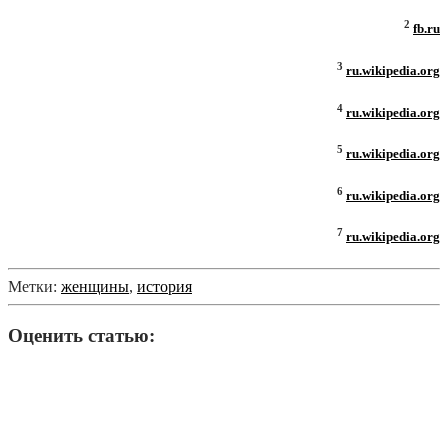
2
fb.ru
3
ru.wikipedia.org
4
ru.wikipedia.org
5
ru.wikipedia.org
6
ru.wikipedia.org
7
ru.wikipedia.org
Метки:
женщины
,
история
Оценить статью: