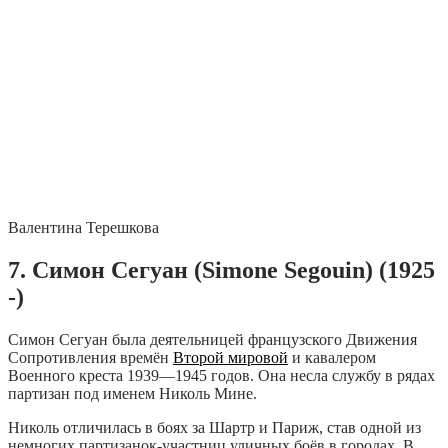
Валентина Терешкова
7. Симон Сегуан (Simone Segouin) (1925
-)
Симон Сегуан была деятельницей французского Движения
Сопротивления времён
Второй мировой
и кавалером
Военного креста 1939—1945 годов. Она несла службу в рядах
партизан под именем Николь Мине.
Николь отличилась в боях за Шартр и Париж, став одной из
немногих партизанок-участниц уличных боёв в городах. В