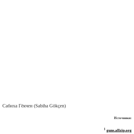
Сабиха Гёкчен (Sabiha Gökçen)
Источники:
1
guns.allzip.org