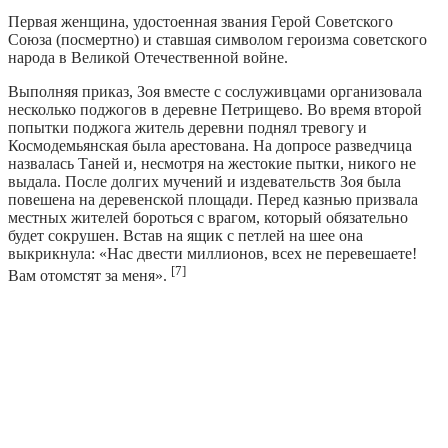
Первая женщина, удостоенная звания Герой Советского
Союза (посмертно) и ставшая символом героизма советского
народа в Великой Отечественной войне.
Выполняя приказ, Зоя вместе с сослуживцами организовала
несколько поджогов в деревне Петрищево. Во время второй
попытки поджога житель деревни поднял тревогу и
Космодемьянская была арестована. На допросе разведчица
назвалась Таней и, несмотря на жестокие пытки, никого не
выдала. После долгих мучений и издевательств Зоя была
повешена на деревенской площади. Перед казнью призвала
местных жителей бороться с врагом, который обязательно
будет сокрушен. Встав на ящик с петлей на шее она
выкрикнула: «Нас двести миллионов, всех не перевешаете!
[7]
Вам отомстят за меня».