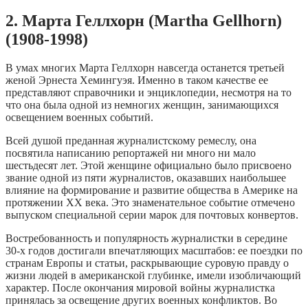
2. Марта Геллхорн (Martha Gellhorn)
(1908-1998)
В умах многих Марта Геллхорн навсегда останется третьей
женой Эрнеста Хемингуэя. Именно в таком качестве ее
представляют справочники и энциклопедии, несмотря на то
что она была одной из немногих женщин, занимающихся
освещением военных событий.
Всей душой преданная журналистскому ремеслу, она
посвятила написанию репортажей ни много ни мало
шестьдесят лет. Этой женщине официально было присвоено
звание одной из пяти журналистов, оказавших наибольшее
влияние на формирование и развитие общества в Америке на
протяжении XX века. Это знаменательное событие отмечено
выпуском специальной серии марок для почтовых конвертов.
Востребованность и популярность журналистки в середине
30-х годов достигали впечатляющих масштабов: ее поездки по
странам Европы и статьи, раскрывающие суровую правду о
жизни людей в американской глубинке, имели изобличающий
характер. После окончания мировой войны журналистка
принялась за освещение других военных конфликтов. Во