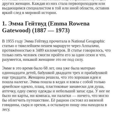
других женщин. Каждая из них стала первопроходцем или
выдающимся специалистом в той или иной области, оставив
яркий след в мировой истории.
1. Эмма Гейтвуд (Emma Rowena
Gatewood) (1887 — 1973)
В 1955 году Эмма Гейтвуд прочитала в National Geographic
статью о тяжелейшем пешем маршруте через Аппалачи,
протяжённостью в 3489 километров. В статье говорилось, что
только пять человек смогли пройти его за один сезон и что,
разумеется, никакой женщине это не под силу.
Эмме в это время было 68 лет, она уже была матерью
одиннадцати детей, бабушкой двадцати трех и прабабушкой
еще тридцати. Женщина решила, что это хорошая идея и
пошла налегке. Эмма пошла в кедах и взяла с собой только
армейское одеяло, плащ, пластиковые занавески для душа,
аптечку, одну смену одежды и небольшой запас еды. У нее не
было ни карты, ни компаса, ни палатки — ничего, что могло
бы облегчить путешествие. Её рацион состоял из вяленой
говядины, сыра и орехов, а остальную пищу она находила в
лесу.