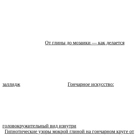
От глины до мозаики — как делается
заллидж
Гончарное искусство:
головокружительный вид изнутри
Гипнотические узоры мокрой глиной на гончарном круге от