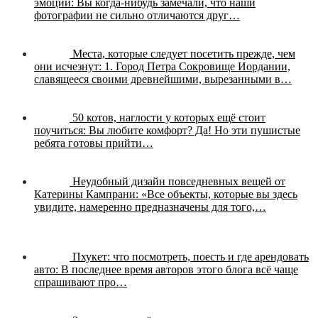
эмоции:
Вы когда-нибудь замечали, что наши
фотографии не сильно отличаются друг…
Места, которые следует посетить прежде, чем
они исчезнут:
1. Город Петра Сокровище Иордании,
славящееся своими древнейшими, вырезанными в…
50 котов, наглости у которых ещё стоит
поучиться:
Вы любите комфорт? Да! Но эти пушистые
ребята готовы прийти…
Неудобный дизайн повседневных вещей от
Катерины Кампрани:
«Все объекты, которые вы здесь
увидите, намеренно предназначены для того,…
Пхукет: что посмотреть, поесть и где арендовать
авто:
В последнее время авторов этого блога всё чаще
спрашивают про…