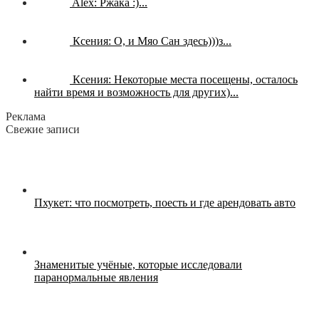
Alex:
Ржака :)...
Ксения:
О, и Мяо Сан здесь)))з...
Ксения:
Некоторые места посещены, осталось
найти время и возможность для других)...
Реклама
Свежие записи
Пхукет: что посмотреть, поесть и где арендовать авто
Знаменитые учёные, которые исследовали
паранормальные явления