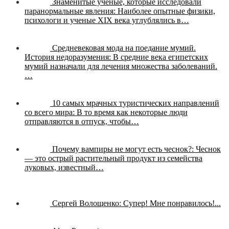
Знаменитые учёные, которые исследовали
паранормальные явления:
Наиболее опытные физики,
психологи и ученые XIX века углублялись в…
Средневековая мода на поедание мумий.
История недоразумения:
В средние века египетских
мумий назначали для лечения множества заболеваний.
…
10 самых мрачных туристических направлений
со всего мира:
В то время как некоторые люди
отправляются в отпуск, чтобы…
Почему вампиры не могут есть чеснок?:
Чеснок
— это острый растительный продукт из семейства
луковых, известный…
Сергей Волощенко:
Супер! Мне понравилось!...