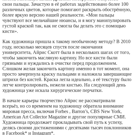
свои пальцы. Зачастую в её работах задействовано более 100
различных цветов, которые помогают раскрыть обострённую,
более яркую версию нашей реальности. «Мои пальцы
чувствуют все мельчайшие нюансы, и я могу манипулировать
густой краской так, как не смогла бы делать это с помощью
кисти».
Как художница пришла к такому необычному методу? В 2010
году, несколько месяцев спустя после окончания
университета, Айрис Скотт была в нескольких шагах от того,
чтобы закончить масляную картину. Но все кисти были
грязными и нуждались в очистке перед продолжением.
Слишком желая закончить картину именно в тот момент, она
просто зачерпнула краску пальцами и наложила завершающие
штрихи без кистей. Краска легла идеально, а её текстуру было
легче контролировать, нежели кистью. На следующий день
художница уже искала хирургические перчатки.
В начале карьеры творчество Айрис не рассматривали
всерьёз, но со временем на художницу обратила внимание
мировая пресса, включая Forbes , Barron’s, CBS New York,
American Art Collector Magazine и другие популярные СМИ.
Художница продолжает прокладывать свой путь к успеху,
делясь своими достижениями с десятками тысяч поклонников
в Facebook* и Instagram*.