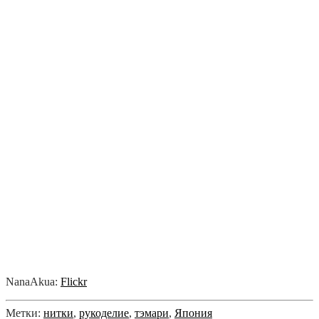
NanaAkua:
Flickr
Метки:
нитки
,
рукоделие
,
тэмари
,
Япония