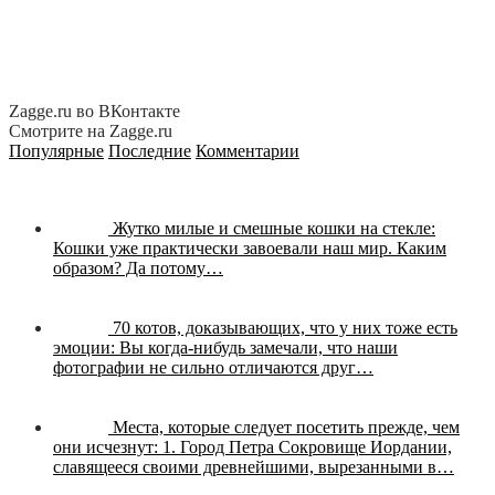
Zagge.ru во ВКонтакте
Смотрите на Zagge.ru
Популярные
Последние
Комментарии
Жутко милые и смешные кошки на стекле:
Кошки уже практически завоевали наш мир. Каким
образом? Да потому…
70 котов, доказывающих, что у них тоже есть
эмоции:
Вы когда-нибудь замечали, что наши
фотографии не сильно отличаются друг…
Места, которые следует посетить прежде, чем
они исчезнут:
1. Город Петра Сокровище Иордании,
славящееся своими древнейшими, вырезанными в…