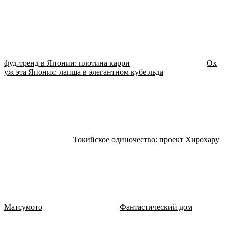
фуд-тренд в Японии: плотина карри
Ох
уж эта Япония: лапша в элегантном кубе льда
Токийское одиночество: проект Хирохару
Матсумото
Фантастический дом