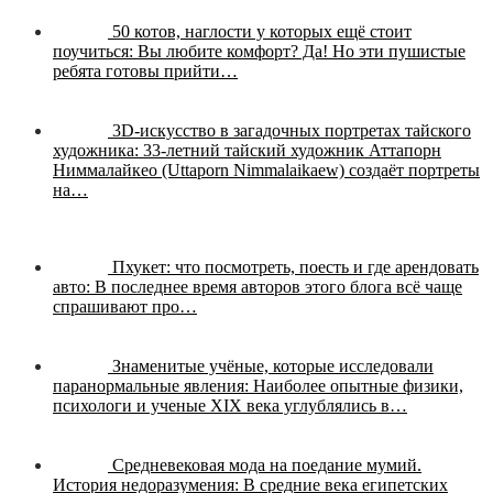
50 котов, наглости у которых ещё стоит
поучиться:
Вы любите комфорт? Да! Но эти пушистые
ребята готовы прийти…
3D-искусство в загадочных портретах тайского
художника:
33-летний тайский художник Аттапорн
Ниммалайкео (Uttaporn Nimmalaikaew) создаёт портреты
на…
Пхукет: что посмотреть, поесть и где арендовать
авто:
В последнее время авторов этого блога всё чаще
спрашивают про…
Знаменитые учёные, которые исследовали
паранормальные явления:
Наиболее опытные физики,
психологи и ученые XIX века углублялись в…
Средневековая мода на поедание мумий.
История недоразумения:
В средние века египетских