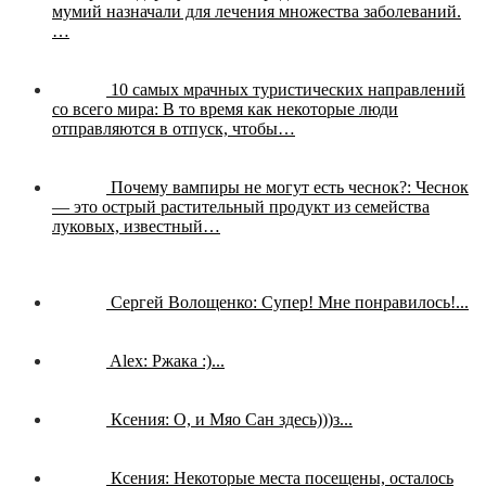
мумий назначали для лечения множества заболеваний.
…
10 самых мрачных туристических направлений
со всего мира:
В то время как некоторые люди
отправляются в отпуск, чтобы…
Почему вампиры не могут есть чеснок?:
Чеснок
— это острый растительный продукт из семейства
луковых, известный…
Сергей Волощенко:
Супер! Мне понравилось!...
Alex:
Ржака :)...
Ксения:
О, и Мяо Сан здесь)))з...
Ксения:
Некоторые места посещены, осталось