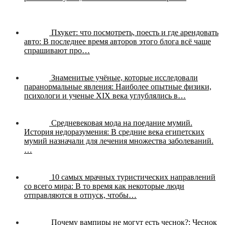
Пхукет: что посмотреть, поесть и где арендовать
авто:
В последнее время авторов этого блога всё чаще
спрашивают про…
Знаменитые учёные, которые исследовали
паранормальные явления:
Наиболее опытные физики,
психологи и ученые XIX века углублялись в…
Средневековая мода на поедание мумий.
История недоразумения:
В средние века египетских
мумий назначали для лечения множества заболеваний.
…
10 самых мрачных туристических направлений
со всего мира:
В то время как некоторые люди
отправляются в отпуск, чтобы…
Почему вампиры не могут есть чеснок?:
Чеснок