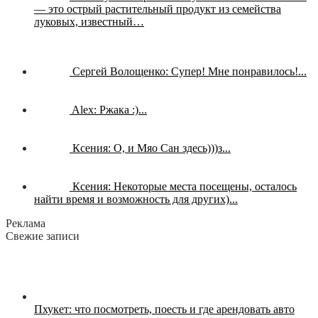
— это острый растительный продукт из семейства
луковых, известный…
Сергей Волощенко:
Супер! Мне понравилось!...
Alex:
Ржака :)...
Ксения:
О, и Мяо Сан здесь)))з...
Ксения:
Некоторые места посещены, осталось
найти время и возможность для других)...
Реклама
Свежие записи
Пхукет: что посмотреть, поесть и где арендовать авто