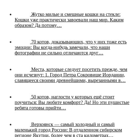
Жутко милые и смешные кошки на стекле:
Кошки уже практически завоевали наш мир. Каким
образом? Да потому…
70 котов, доказывающих, что у них тоже есть
эмоции:
Вы когда-нибудь замечали, что наши
фотографии не сильно отличаются друг…
Места, которые следует посетить прежде, чем
они исчезнут:
1. Город Петра Сокровище Иордании,
славящееся своими древнейшими, вырезанными в…
50 котов, наглости у которых ещё стоит
поучиться:
Вы любите комфорт? Да! Но эти пушистые
ребята готовы прийти…
Верхоянск — самый холодный и самый
маленький город России:
В отдаленном сибирском
регионе Якутии, более чем в ста километрах…