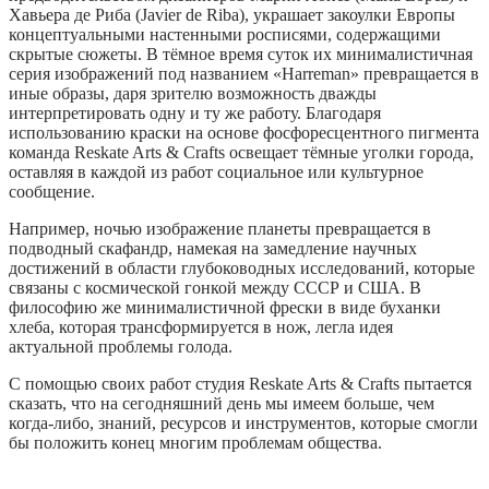
Хавьера де Риба (Javier de Riba), украшает закоулки Европы
концептуальными настенными росписями, содержащими
скрытые сюжеты. В тёмное время суток их минималистичная
серия изображений под названием «Harreman» превращается в
иные образы, даря зрителю возможность дважды
интерпретировать одну и ту же работу. Благодаря
использованию краски на основе фосфоресцентного пигмента
команда Reskate Arts & Crafts освещает тёмные уголки города,
оставляя в каждой из работ социальное или культурное
сообщение.
Например, ночью изображение планеты превращается в
подводный скафандр, намекая на замедление научных
достижений в области глубоководных исследований, которые
связаны с космической гонкой между СССР и США. В
философию же минималистичной фрески в виде буханки
хлеба, которая трансформируется в нож, легла идея
актуальной проблемы голода.
С помощью своих работ студия Reskate Arts & Crafts пытается
сказать, что на сегодняшний день мы имеем больше, чем
когда-либо, знаний, ресурсов и инструментов, которые смогли
бы положить конец многим проблемам общества.