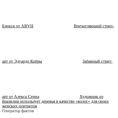
Бэнкси от ABVH
Впечатляющий стрит-
арт от Эдуардо Кобры
Забавный стрит-
арт от Алекса Сенна
Художник из
Бразилии использует деревья в качестве «волос» для своих
женских портретов
Генератор фактов