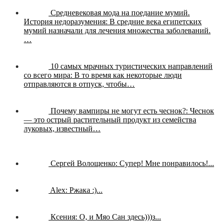
Средневековая мода на поедание мумий.
История недоразумения:
В средние века египетских
мумий назначали для лечения множества заболеваний.
…
10 самых мрачных туристических направлений
со всего мира:
В то время как некоторые люди
отправляются в отпуск, чтобы…
Почему вампиры не могут есть чеснок?:
Чеснок
— это острый растительный продукт из семейства
луковых, известный…
Сергей Волощенко:
Супер! Мне понравилось!...
Alex:
Ржака :)...
Ксения:
О, и Мяо Сан здесь)))з...