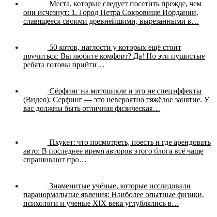
Места, которые следует посетить прежде, чем
они исчезнут:
1. Город Петра Сокровище Иордании,
славящееся своими древнейшими, вырезанными в…
50 котов, наглости у которых ещё стоит
поучиться:
Вы любите комфорт? Да! Но эти пушистые
ребята готовы прийти…
Сёрфинг на мотоцикле и это не спецэффекты
(Видео):
Серфинг — это невероятно тяжёлое занятие. У
вас должны быть отличная физическая…
Пхукет: что посмотреть, поесть и где арендовать
авто:
В последнее время авторов этого блога всё чаще
спрашивают про…
Знаменитые учёные, которые исследовали
паранормальные явления:
Наиболее опытные физики,
психологи и ученые XIX века углублялись в…