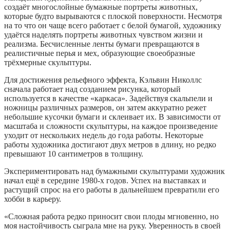
создаёт многослойные бумажные портреты животных,
которые будто вырываются с плоской поверхности. Несмотря
на то что он чаще всего работает с белой бумагой, художнику
удаётся наделять портреты животных чувством жизни и
реализма. Бесчисленные ленты бумаги превращаются в
реалистичные перья и мех, образующие своеобразные
трёхмерные скульптуры.
Для достижения рельефного эффекта, Кэльвин Николлс
сначала работает над созданием рисунка, который
используется в качестве «каркаса». Задействуя скальпели и
ножницы различных размеров, он затем аккуратно режет
небольшие кусочки бумаги и склеивает их. В зависимости от
масштаба и сложности скульптуры, на каждое произведение
уходит от нескольких недель до года работы. Некоторые
работы художника достигают двух метров в длину, но редко
превышают 10 сантиметров в толщину.
Экспериментировать над бумажными скульптурами художник
начал ещё в середине 1980-х годов. Успех на выставках и
растущий спрос на его работы в дальнейшем превратили его
хобби в карьеру.
«Сложная работа редко приносит свои плоды мгновенно, но
моя настойчивость сыграла мне на руку. Уверенность в своей