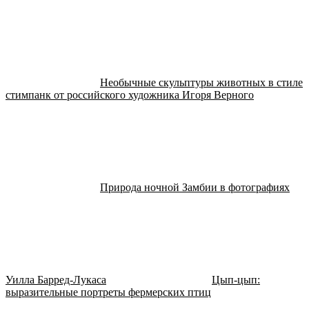
Необычные скульптуры животных в стиле
стимпанк от российского художника Игоря Верного
Природа ночной Замбии в фотографиях
Уилла Барред-Лукаса
Цып-цып:
выразительные портреты фермерских птиц