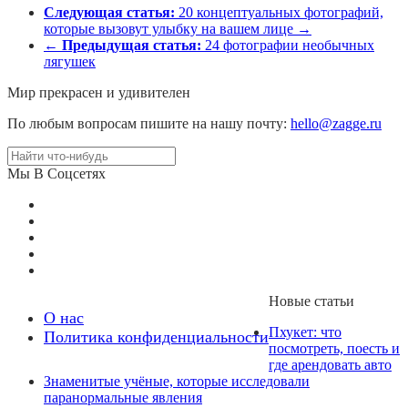
Следующая статья:
20 концептуальных фотографий,
которые вызовут улыбку на вашем лице →
←
Предыдущая статья:
24 фотографии необычных
лягушек
Мир прекрасен и удивителен
По любым вопросам пишите на нашу почту:
hello@zagge.ru
Мы В Соцсетях
Новые статьи
О нас
Пхукет: что
Политика конфиденциальности
посмотреть, поесть и
где арендовать авто
Знаменитые учёные, которые исследовали
паранормальные явления