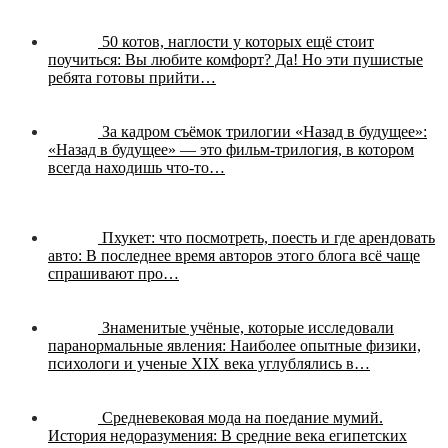
50 котов, наглости у которых ещё стоит
поучиться:
Вы любите комфорт? Да! Но эти пушистые
ребята готовы прийти…
За кадром съёмок трилогии «Назад в будущее»:
«Назад в будущее» — это фильм-трилогия, в котором
всегда находишь что-то…
Пхукет: что посмотреть, поесть и где арендовать
авто:
В последнее время авторов этого блога всё чаще
спрашивают про…
Знаменитые учёные, которые исследовали
паранормальные явления:
Наиболее опытные физики,
психологи и ученые XIX века углублялись в…
Средневековая мода на поедание мумий.
История недоразумения:
В средние века египетских