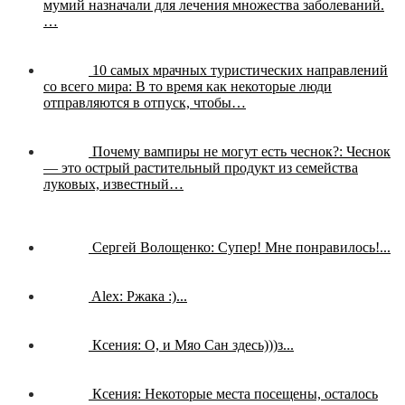
мумий назначали для лечения множества заболеваний.
…
10 самых мрачных туристических направлений
со всего мира:
В то время как некоторые люди
отправляются в отпуск, чтобы…
Почему вампиры не могут есть чеснок?:
Чеснок
— это острый растительный продукт из семейства
луковых, известный…
Сергей Волощенко:
Супер! Мне понравилось!...
Alex:
Ржака :)...
Ксения:
О, и Мяо Сан здесь)))з...
Ксения:
Некоторые места посещены, осталось