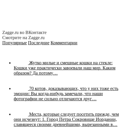
Zagge.ru во ВКонтакте
Смотрите на Zagge.ru
Популярные
Последние
Комментарии
Жутко милые и смешные кошки на стекле:
Кошки уже практически завоевали наш мир. Каким
образом? Да потому…
70 котов, доказывающих, что у них тоже есть
эмоции:
Вы когда-нибудь замечали, что наши
фотографии не сильно отличаются друг…
Места, которые следует посетить прежде, чем
они исчезнут:
1. Город Петра Сокровище Иордании,
славящееся своими древнейшими, вырезанными в…