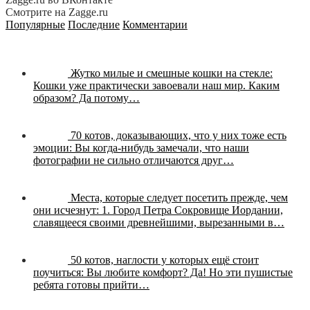
Смотрите на Zagge.ru
Популярные
Последние
Комментарии
Жутко милые и смешные кошки на стекле:
Кошки уже практически завоевали наш мир. Каким
образом? Да потому…
70 котов, доказывающих, что у них тоже есть
эмоции:
Вы когда-нибудь замечали, что наши
фотографии не сильно отличаются друг…
Места, которые следует посетить прежде, чем
они исчезнут:
1. Город Петра Сокровище Иордании,
славящееся своими древнейшими, вырезанными в…
50 котов, наглости у которых ещё стоит
поучиться:
Вы любите комфорт? Да! Но эти пушистые
ребята готовы прийти…