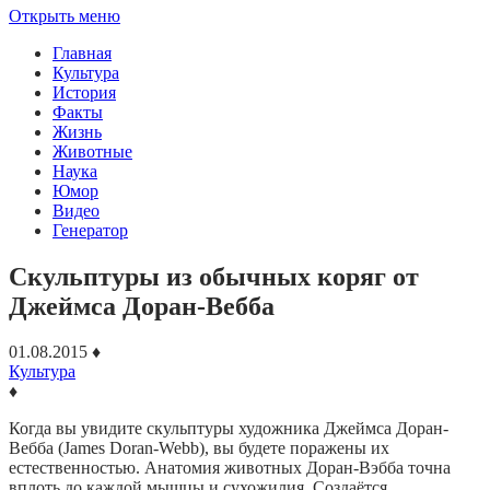
Открыть меню
Главная
Культура
История
Факты
Жизнь
Животные
Наука
Юмор
Видео
Генератор
Скульптуры из обычных коряг от
Джеймса Доран-Вебба
01.08.2015
♦
Культура
♦
Когда вы увидите скульптуры художника Джеймса Доран-
Вебба (James Doran-Webb), вы будете поражены их
естественностью. Анатомия животных Доран-Вэбба точна
вплоть до каждой мышцы и сухожилия. Создаётся