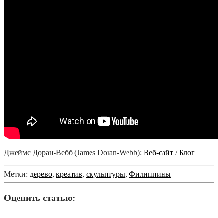
Джеймс Доран-Вебб (James Doran-Webb):
Веб-сайт
/
Блог
Метки:
дерево
,
креатив
,
скульптуры
,
Филиппины
Оценить статью: