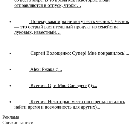
отправляются в отпуск, чтобы…
Почему вампиры не могут есть чеснок?:
Чеснок
— это острый растительный продукт из семейства
луковых, известный…
Сергей Волощенко:
Супер! Мне понравилось!...
Alex:
Ржака :)...
Ксения:
О, и Мяо Сан здесь)))з...
Ксения:
Некоторые места посещены, осталось
найти время и возможность для других)...
Реклама
Свежие записи