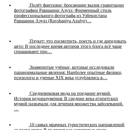
Полёт фантазии: бросающие вызов гравитации
фотографии Равшании Азулэ:
Фирменный стиль
профессионального фотографа из Узбекистана
Равшании Азулэ (Ravshaniya Azulye)…
Пхукет: что посмотреть, поесть и где арендовать
авто:
В последнее время авторов этого блога всё чаще
спрашивают про…
Знаменитые учёные, которые исследовали
паранормальные явления:
Наиболее опытные физики,
психологи и ученые XIX века углублялись в…
Средневековая мода на поедание мумий.
История недоразумения:
В средние века египетских
мумий назначали для лечения множества заболеваний.
…
10 самых мрачных туристических направлений
со всего мира:
В то время как некоторые люди