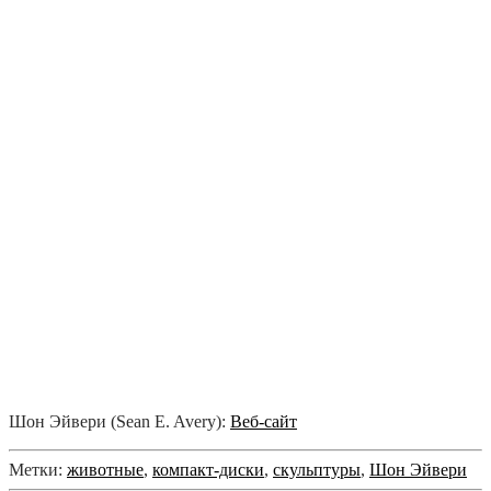
Шон Эйвери (Sean E. Avery):
Веб-сайт
Метки:
животные
,
компакт-диски
,
скульптуры
,
Шон Эйвери