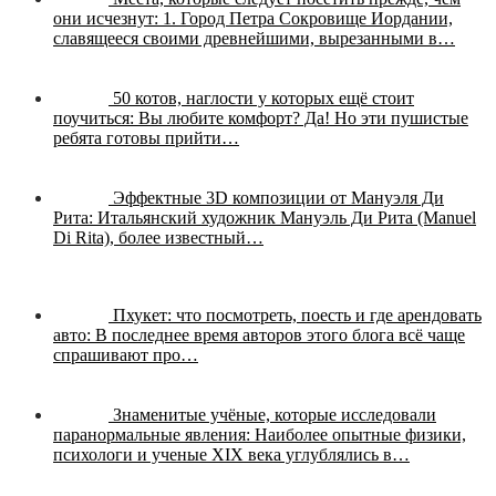
они исчезнут:
1. Город Петра Сокровище Иордании,
славящееся своими древнейшими, вырезанными в…
50 котов, наглости у которых ещё стоит
поучиться:
Вы любите комфорт? Да! Но эти пушистые
ребята готовы прийти…
Эффектные 3D композиции от Мануэля Ди
Рита:
Итальянский художник Мануэль Ди Рита (Manuel
Di Rita), более известный…
Пхукет: что посмотреть, поесть и где арендовать
авто:
В последнее время авторов этого блога всё чаще
спрашивают про…
Знаменитые учёные, которые исследовали
паранормальные явления:
Наиболее опытные физики,
психологи и ученые XIX века углублялись в…