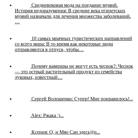
Средневековая мода на поедание мумий.
История недоразумения:
В средние века египетских
мумий назначали для лечения множества заболеваний.
…
10 самых мрачных туристических направлений
со всего мира:
В то время как некоторые люди
отправляются в отпуск, чтобы…
Почему вампиры не могут есть чеснок?:
Чеснок
— это острый растительный продукт из семейства
луковых, известный…
Сергей Волощенко:
Супер! Мне понравилось!...
Alex:
Ржака :)...
Ксения:
О, и Мяо Сан здесь)))з...