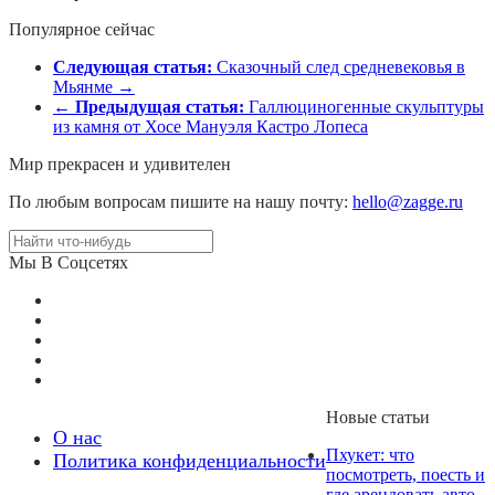
Популярное сейчас
Следующая статья:
Сказочный след средневековья в
Мьянме →
←
Предыдущая статья:
Галлюциногенные скульптуры
из камня от Хосе Мануэля Кастро Лопеса
Мир прекрасен и удивителен
По любым вопросам пишите на нашу почту:
hello@zagge.ru
Мы В Соцсетях
Новые статьи
О нас
Пхукет: что
Политика конфиденциальности
посмотреть, поесть и
где арендовать авто