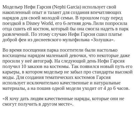
Модельер Нефи Гарсия (Nephi Garcia) использует свой
накопленный опыт и талант для создания впечатляющих
нарядов для своей молодой семьи. В прошлом году перед
поездкой в Disney World, его 6-летняя дочь Лили попросила
отца сшить ей костюм, который бы она смогла надеть в парк
развлечений. По этому случаю Нефи Гарсия сшил платье
доброй феи из диснеевского мультфильма «Золушка».
Во время посещения парка посетители были настолько
восхищены нарядом маленькой девочки, что некоторые даже
просили у неё автограф. На следующий день Нефи Гарсия
получил 10 заказов на костюмы. Так появился новый путь его
карьеры, в котором модельер не забыл про стандарты высокой
моды. Для создания тематических костюмов Гарсия
использует исключительно качественные и натуральные
материалы, а на пошив одной модели уходит от 4 до 6 часов.
«Я хочу дать людям качественные наряды, которые они не
смогут получить в другом месте».