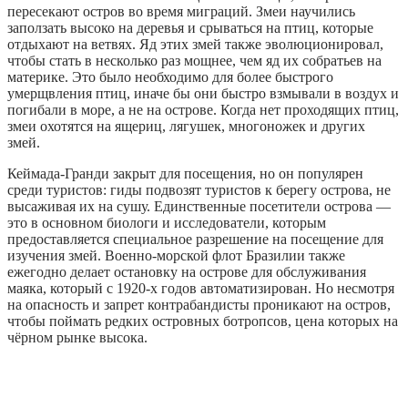
пересекают остров во время миграций. Змеи научились
заползать высоко на деревья и срываться на птиц, которые
отдыхают на ветвях. Яд этих змей также эволюционировал,
чтобы стать в несколько раз мощнее, чем яд их собратьев на
материке. Это было необходимо для более быстрого
умерщвления птиц, иначе бы они быстро взмывали в воздух и
погибали в море, а не на острове. Когда нет проходящих птиц,
змеи охотятся на ящериц, лягушек, многоножек и других
змей.
Кеймада-Гранди закрыт для посещения, но он популярен
среди туристов: гиды подвозят туристов к берегу острова, не
высаживая их на сушу. Единственные посетители острова —
это в основном биологи и исследователи, которым
предоставляется специальное разрешение на посещение для
изучения змей. Военно-морской флот Бразилии также
ежегодно делает остановку на острове для обслуживания
маяка, который с 1920-х годов автоматизирован. Но несмотря
на опасность и запрет контрабандисты проникают на остров,
чтобы поймать редких островных ботропсов, цена которых на
чёрном рынке высока.