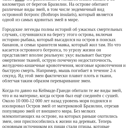
километрах от берегов Бразилии. На острове обитают
различные виды змей, в том числе эндемичный вид
островной ботропс (Bothrops insularis), который является
одной из самых ядовитых змей в мире.
Городские легенды полны историй об ужасных смертельных
случаях, случившихся на берегу этого острова, включая
историю рыбака, который высадился на остров в поисках
бананов, и семьи хранителя маяка, который жил там. Но что
касается островного ботропса, то угрозу жизни он
представляет вполне реальную: укус вызывает быстрое
омертвение тканей, острую почечную недостаточность,
желудочно-кишечные кровотечения, мозговые кровотечения и
быструю смерть. Например, мышь погибает в течение 2-х
секунд. Яд этой змеи фактически плавит плоть и ткани,
облегчая таким образом переваривание змеи.
Когда-то давно на Кеймаде-Гранди обитали те же виды змей,
что и на материке, когда остров был ещё соединён с сушей.
Около 10 000-12 000 лет назад уровень моря поднялся и
изолировал Остров змей от материковой Бразилии, отрезав
популяцию змей от внешнего мира. Без мелких
млекопитающих на острове, на которых раньше охотились
змеи, они приспособились к жизни на деревьях. Теперь
основным источником их пищи стали птицы, которые