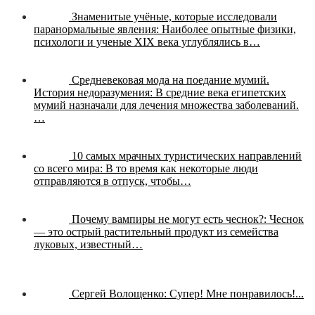
Знаменитые учёные, которые исследовали
паранормальные явления:
Наиболее опытные физики,
психологи и ученые XIX века углублялись в…
Средневековая мода на поедание мумий.
История недоразумения:
В средние века египетских
мумий назначали для лечения множества заболеваний.
…
10 самых мрачных туристических направлений
со всего мира:
В то время как некоторые люди
отправляются в отпуск, чтобы…
Почему вампиры не могут есть чеснок?:
Чеснок
— это острый растительный продукт из семейства
луковых, известный…
Сергей Волощенко:
Супер! Мне понравилось!...