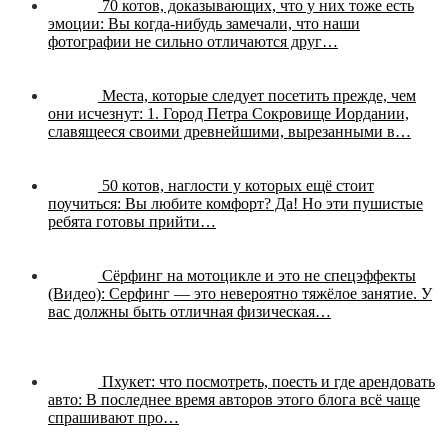
70 котов, доказывающих, что у них тоже есть
эмоции:
Вы когда-нибудь замечали, что наши
фотографии не сильно отличаются друг…
Места, которые следует посетить прежде, чем
они исчезнут:
1. Город Петра Сокровище Иордании,
славящееся своими древнейшими, вырезанными в…
50 котов, наглости у которых ещё стоит
поучиться:
Вы любите комфорт? Да! Но эти пушистые
ребята готовы прийти…
Сёрфинг на мотоцикле и это не спецэффекты
(Видео):
Серфинг — это невероятно тяжёлое занятие. У
вас должны быть отличная физическая…
Пхукет: что посмотреть, поесть и где арендовать
авто:
В последнее время авторов этого блога всё чаще
спрашивают про…