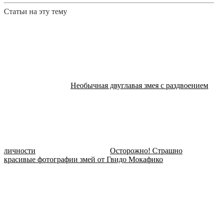
Статьи на эту тему
Необычная двуглавая змея с раздвоением
личности
Осторожно! Страшно
красивые фотографии змей от Гвидо Мокафико