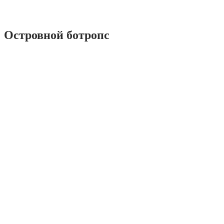
Островной ботропс