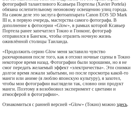
фотографий талантливого Ксавьера Портелы (Xavier Portela)
обязана ослепительному неоновому освещению улиц города.
На самом деле это заслуга фотоаппарата Canon EOS 5D Mark
III и, в первую очередь, мастерства самого фотографа. В
дополнение к фотосерии «Glow», в рамках которой Ксавьер
Портела ранее запечатлел Токио и Гонконг, фотограф
отправился в Бангкок, чтобы отразить ночную жизнь
оживлённой столицы Таиланда.
«Продолжить серию Glow меня заставило чувство
разочарования после того, как я отснял ночные сцены в Токио
некоторое время назад. Фотографии были хорошими, но я не
смог передать желаемый эффект «электричества». Эти снимки
долгое время лежали забытыми, но после просмотра какой-то
манги или аниме (я люблю японскую культуру), я захотел,
чтобы мои фотографии выглядели так, словно они продукт
манги. Поэтому я возобновил эксперимент с цветами и
атмосферой в фотографии».
Ознакомиться с ранней версией «Glow» (Токио) можно
здесь
.