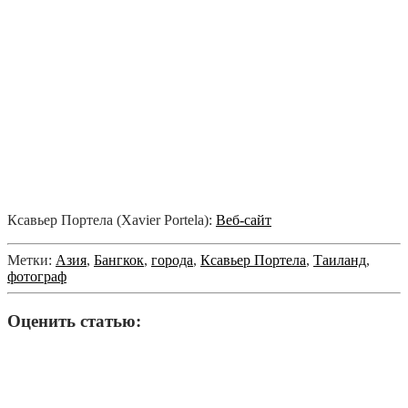
Ксавьер Портела (Xavier Portela):
Веб-сайт
Метки:
Азия
,
Бангкок
,
города
,
Ксавьер Портела
,
Таиланд
,
фотограф
Оценить статью: