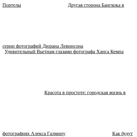
Портелы
Другая сторона Бангкока в
серии фотографий Дюрана Левинсона
Удивительный Вьетнам глазами фотографа Ханса Кемпа
Красота в простоте: городская жизнь в
фотографиях Алекса Галмину
Как будут