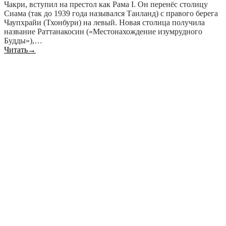
Чакри, вступил на престол как Рама I. Он перенёс столицу
Сиама (так до 1939 года назывался Таиланд) с правого берега
Чаупхрайи (Тхонбури) на левый. Новая столица получила
название Раттанакосин («Местонахождение изумрудного
Будды»),…
Читать
→