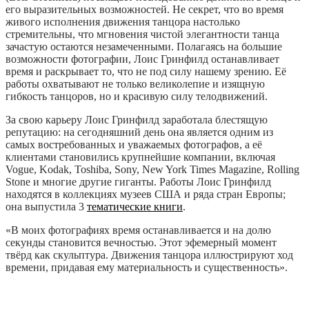
его выразительных возможностей. Не секрет, что во время
живого исполнения движения танцора настолько
стремительны, что мгновения чистой элегантности танца
зачастую остаются незамеченными. Полагаясь на большие
возможности фотографии, Лоис Гринфилд останавливает
время и раскрывает то, что не под силу нашему зрению. Её
работы охватывают не только великолепие и изящную
гибкость танцоров, но и красивую силу телодвижений.
За свою карьеру Лоис Гринфилд заработала блестящую
репутацию: на сегодняшний день она является одним из
самых востребованных и уважаемых фотографов, а её
клиентами становились крупнейшие компании, включая
Vogue, Kodak, Toshiba, Sony, New York Times Magazine, Rolling
Stone и многие другие гиганты. Работы Лоис Гринфилд
находятся в коллекциях музеев США и ряда стран Европы;
она выпустила 3
тематические книги
.
«В моих фотографиях время останавливается и на долю
секунды становится вечностью. Этот эфемерный момент
твёрд как скульптура. Движения танцора иллюстрируют ход
времени, придавая ему материальность и существенность».