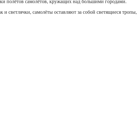
имки полётов самолётов, кружащих над большими городами.
к и светлячки, самолёты оставляют за собой светящиеся тропы,