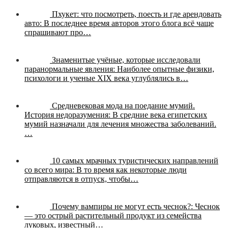
Пхукет: что посмотреть, поесть и где арендовать
авто:
В последнее время авторов этого блога всё чаще
спрашивают про…
Знаменитые учёные, которые исследовали
паранормальные явления:
Наиболее опытные физики,
психологи и ученые XIX века углублялись в…
Средневековая мода на поедание мумий.
История недоразумения:
В средние века египетских
мумий назначали для лечения множества заболеваний.
…
10 самых мрачных туристических направлений
со всего мира:
В то время как некоторые люди
отправляются в отпуск, чтобы…
Почему вампиры не могут есть чеснок?:
Чеснок
— это острый растительный продукт из семейства
луковых, известный…