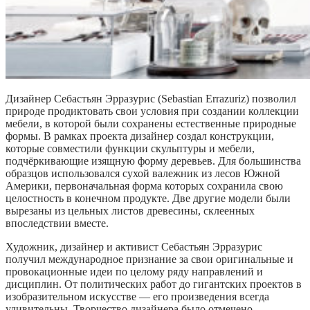
Дизайнер Себастьян Эрразурис (Sebastian Errazuriz) позволил
природе продиктовать свои условия при создании коллекции
мебели, в которой были сохранены естественные природные
формы. В рамках проекта дизайнер создал конструкции,
которые совместили функции скульптуры и мебели,
подчёркивающие изящную форму деревьев. Для большинства
образцов использовался сухой валежник из лесов Южной
Америки, первоначальная форма которых сохранила свою
целостность в конечном продукте. Две другие модели были
вырезаны из цельных листов древесины, склеенных
впоследствии вместе.
Художник, дизайнер и активист Себастьян Эрразурис
получил международное признание за свои оригинальные и
провокационные идеи по целому ряду направлений и
дисциплин. От политических работ до гигантских проектов в
изобразительном искусстве — его произведения всегда
удивительны. Творчество дизайнера было отмечено