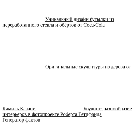
Уникальный дизайн бутылки из
переработанного стекла и обёрток от Coca-Cola
Оригинальные скульптуры из дерева от
Камиль Качани
Боулинг: разнообразие
интерьеров в фотопроекте Роберта Гётцфрида
Генератор фактов