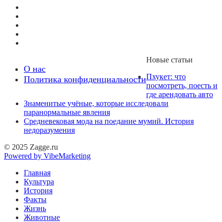
Новые статьи
О нас
Пхукет: что
Политика конфиденциальности
посмотреть, поесть и
где арендовать авто
Знаменитые учёные, которые исследовали
паранормальные явления
Средневековая мода на поедание мумий. История
недоразумения
© 2025 Zagge.ru
Powered by VibeMarketing
Главная
Культура
История
Факты
Жизнь
Животные