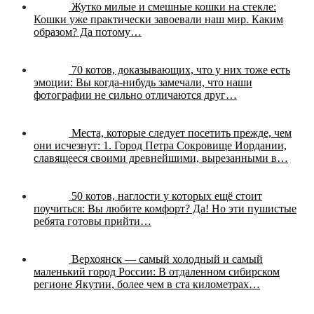
Жутко милые и смешные кошки на стекле:
Кошки уже практически завоевали наш мир. Каким
образом? Да потому…
70 котов, доказывающих, что у них тоже есть
эмоции:
Вы когда-нибудь замечали, что наши
фотографии не сильно отличаются друг…
Места, которые следует посетить прежде, чем
они исчезнут:
1. Город Петра Сокровище Иордании,
славящееся своими древнейшими, вырезанными в…
50 котов, наглости у которых ещё стоит
поучиться:
Вы любите комфорт? Да! Но эти пушистые
ребята готовы прийти…
Верхоянск — самый холодный и самый
маленький город России:
В отдаленном сибирском
регионе Якутии, более чем в ста километрах…