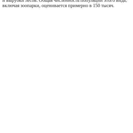
и вырубки лесов. Общая численность популяции этого вида,
включая зоопарки, оценивается примерно в 150 тысяч.