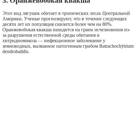
3. Оранжевобокая квакша
Этот вид лягушек обитает в тропических лесах Центральной
Америки. Ученые прогнозируют, что в течение следующих
десяти лет их популяция снизится более чем на 80%.
Оранжевобокая квакша находится на грани исчезновения из-
за разрушения естественной среды обитания и
хитридиомикоза — инфекционное заболевание у
земноводных, вызванное патогенным грибом Batrachochȳtrium
dendrobatīdis.