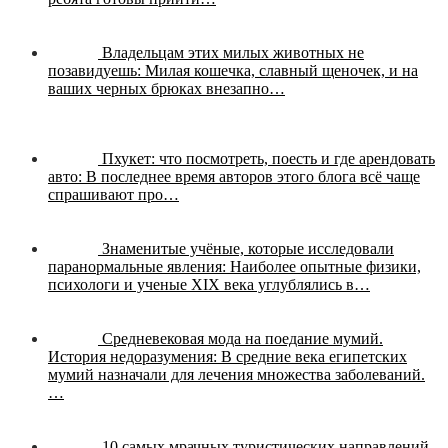
Владельцам этих милых животных не
позавидуешь:
Милая кошечка, славный щеночек, и на
ваших черных брюках внезапно…
Пхукет: что посмотреть, поесть и где арендовать
авто:
В последнее время авторов этого блога всё чаще
спрашивают про…
Знаменитые учёные, которые исследовали
паранормальные явления:
Наиболее опытные физики,
психологи и ученые XIX века углублялись в…
Средневековая мода на поедание мумий.
История недоразумения:
В средние века египетских
мумий назначали для лечения множества заболеваний.
…
10 самых мрачных туристических направлений