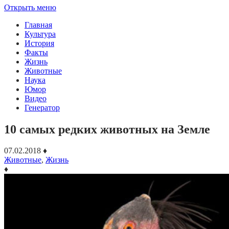
Открыть меню
Главная
Культура
История
Факты
Жизнь
Животные
Наука
Юмор
Видео
Генератор
10 самых редких животных на Земле
07.02.2018
♦
Животные
,
Жизнь
♦