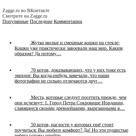
Zagge.ru во ВКонтакте
Смотрите на Zagge.ru
Популярные
Последние
Комментарии
Жутко милые и смешные кошки на стекле:
Кошки уже практически завоевали наш мир. Каким
образом? Да потому…
70 котов, доказывающих, что у них тоже есть
эмоции:
Вы когда-нибудь замечали, что наши
фотографии не сильно отличаются друг…
Места, которые следует посетить прежде, чем
они исчезнут:
1. Город Петра Сокровище Иордании,
славящееся своими древнейшими, вырезанными в…
50 котов, наглости у которых ещё стоит
поучиться:
Вы любите комфорт? Да! Но эти пушистые
ребята готовы прийти…