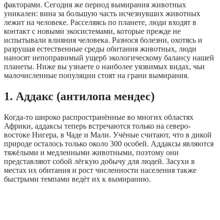
факторами. Сегодня же период вымирания животных
уникален: вина за большую часть исчезнувших животных
лежит на человеке. Расселяясь по планете, люди входят в
контакт с новыми экосистемами, которые прежде не
испытывали влияния человека. Разнося болезни, охотясь и
разрушая естественные среды обитания животных, люди
наносят непоправимый ущерб экологическому балансу нашей
планеты. Ниже вы узнаете о наиболее уязвимых видах, чьи
малочисленные популяции стоят на грани вымирания.
1. Аддакс (антилопа мендес)
Когда-то широко распространённые во многих областях
Африки, аддаксы теперь встречаются только на северо-
востоке Нигера, в Чаде и Мали. Учёные считают, что в дикой
природе осталось только около 300 особей. Аддаксы являются
тяжёлыми и медленными животными, поэтому они
представляют собой лёгкую добычу для людей. Засухи в
местах их обитания и рост численности населения также
быстрыми темпами ведёт их к вымиранию.