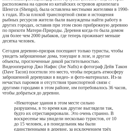
расположена на одном из китайских островов архипелага
Шенгси (Shengsi), была оставлена местными жителями в 1990-
х годах. Из-за плохой транспортной связи и истощения
рыбных ресурсов жители были вынуждены найти работу в
других городах, оставив при этом свою прибрежную деревню
по прихоти Матери-Природы. Деревня когда-то была домом
для более чем 2000 рыбаков, где теперь проживает меньше
десятка человек.
Сегодня деревню-призрак посещают только туристы, чтобы
увидеть заброшенные дома, тонущие в лозе, и другие
объекты, проглоченные дикой растительностью.
Видеооператор Джо Нафис (Joe Nafis) и фотограф Дейв Такон
(Dave Tacon) посетили это место, чтобы передать атмосферу
заброшенной деревушки в видео- и фото-материалах. Из-за
нечастых паромов и отсутствия транспортной связи с
другими городами в этом районе, им потребовалось 36 часов,
чтобы добраться до деревни.
«Некоторые здания в этом месте сильно
разрушены, в то время как другие выглядели так,
будто их отреставрировали. Это очень странно. В
воскресенье мы увидели несколько туристов, от 10
до 15 человек, а в понедельник мы были
единственными в деревне, за исключением трёх