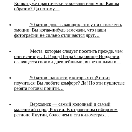
Кошки уже практически завоевали наш мир. Каким
образом? Да потому…
70 котов, доказывающих, что у них тоже есть
эмоции:
Вы когда-нибудь замечали, что наши
фотографии не сильно отличаются друг…
Места, которые следует посетить прежде, чем
они исчезнут:
1. Город Петра Сокровище Иордании,
славящееся своими древнейшими, вырезанными в…
50 котов, наглости у которых ещё стоит
поучиться:
Вы любите комфорт? Да! Но эти пушистые
ребята готовы прийти…
Верхоянск — самый холодный и самый
маленький город России:
В отдаленном сибирском
регионе Якутии, более чем в ста километрах…