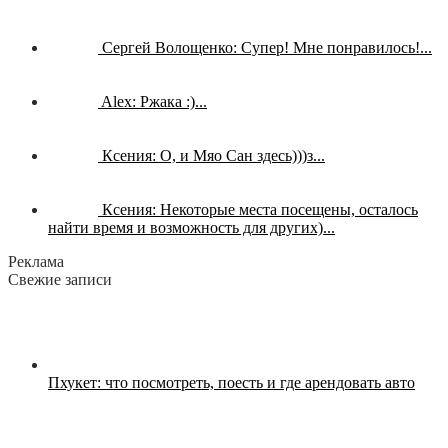
Сергей Волощенко:
Супер! Мне понравилось!...
Alex:
Ржака :)...
Ксения:
О, и Мяо Сан здесь)))з...
Ксения:
Некоторые места посещены, осталось
найти время и возможность для других)...
Реклама
Свежие записи
Пхукет: что посмотреть, поесть и где арендовать авто