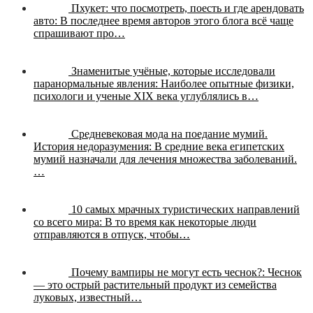
Пхукет: что посмотреть, поесть и где арендовать
авто:
В последнее время авторов этого блога всё чаще
спрашивают про…
Знаменитые учёные, которые исследовали
паранормальные явления:
Наиболее опытные физики,
психологи и ученые XIX века углублялись в…
Средневековая мода на поедание мумий.
История недоразумения:
В средние века египетских
мумий назначали для лечения множества заболеваний.
…
10 самых мрачных туристических направлений
со всего мира:
В то время как некоторые люди
отправляются в отпуск, чтобы…
Почему вампиры не могут есть чеснок?:
Чеснок
— это острый растительный продукт из семейства
луковых, известный…