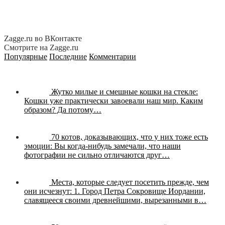
Zagge.ru во ВКонтакте
Смотрите на Zagge.ru
Популярные
Последние
Комментарии
Жутко милые и смешные кошки на стекле:
Кошки уже практически завоевали наш мир. Каким
образом? Да потому…
70 котов, доказывающих, что у них тоже есть
эмоции:
Вы когда-нибудь замечали, что наши
фотографии не сильно отличаются друг…
Места, которые следует посетить прежде, чем
они исчезнут:
1. Город Петра Сокровище Иордании,
славящееся своими древнейшими, вырезанными в…