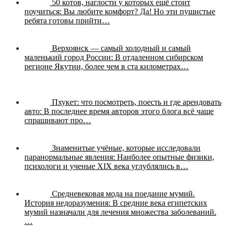
50 котов, наглости у которых ещё стоит
поучиться:
Вы любите комфорт? Да! Но эти пушистые
ребята готовы прийти…
Верхоянск — самый холодный и самый
маленький город России:
В отдаленном сибирском
регионе Якутии, более чем в ста километрах…
Пхукет: что посмотреть, поесть и где арендовать
авто:
В последнее время авторов этого блога всё чаще
спрашивают про…
Знаменитые учёные, которые исследовали
паранормальные явления:
Наиболее опытные физики,
психологи и ученые XIX века углублялись в…
Средневековая мода на поедание мумий.
История недоразумения:
В средние века египетских
мумий назначали для лечения множества заболеваний.
…