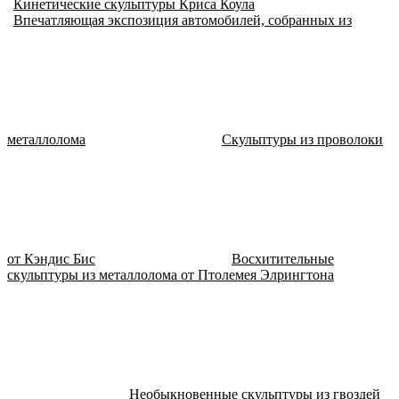
Кинетические скульптуры Криса Коула
Впечатляющая экспозиция автомобилей, собранных из
металлолома
Скульптуры из проволоки
от Кэндис Бис
Восхитительные
скульптуры из металлолома от Птолемея Элрингтона
Необыкновенные скульптуры из гвоздей