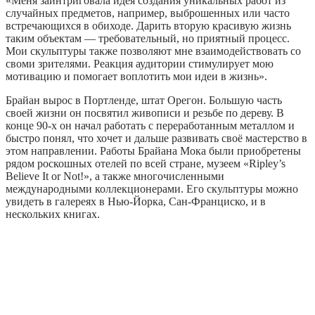
«Меня заинтриговала идея создания уникальных работ из
случайных предметов, например, выброшенных или часто
встречающихся в обиходе. Дарить вторую красивую жизнь
таким объектам — требовательный, но приятный процесс.
Мои скульптуры также позволяют мне взаимодействовать со
своми зрителями. Реакция аудитории стимулирует мою
мотивацию и помогает воплотить мои идеи в жизнь».
Брайан вырос в Портленде, штат Орегон. Большую часть
своей жизни он посвятил живописи и резьбе по дереву. В
конце 90-х он начал работать с переработанным металлом и
быстро понял, что хочет и дальше развивать своё мастерство в
этом направлении. Работы Брайана Мока были приобретены
рядом роскошных отелей по всей стране, музеем «Ripley’s
Believe It or Not!», а также многочисленными
международными коллекционерами. Его скульптуры можно
увидеть в галереях в Нью-Йорка, Сан-Франциско, и в
нескольких книгах.