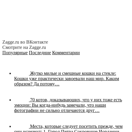
Zagge.ru во ВКонтакте
Смотрите на Zagge.ru
Популярные
Последние
Комментарии
Жутко милые и смешные кошки на стекле:
Кошки уже практически завоевали наш мир. Каким
образом? Да потому…
70 котов, доказывающих, что у них тоже есть
эмоции:
Вы когда-нибудь замечали, что наши
фотографии не сильно отличаются друг…
Места, которые следует посетить прежде, чем
они исчезнут:
1. Город Петра Сокровище Иордании,