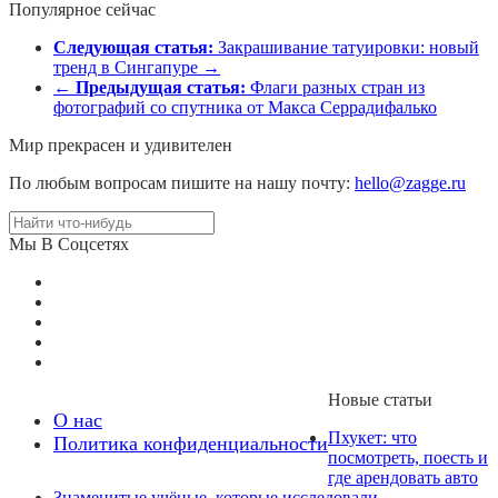
Популярное сейчас
Следующая статья:
Закрашивание татуировки: новый
тренд в Сингапуре →
←
Предыдущая статья:
Флаги разных стран из
фотографий со спутника от Макса Серрадифалько
Мир прекрасен и удивителен
По любым вопросам пишите на нашу почту:
hello@zagge.ru
Мы В Соцсетях
Новые статьи
О нас
Пхукет: что
Политика конфиденциальности
посмотреть, поесть и
где арендовать авто
Знаменитые учёные, которые исследовали