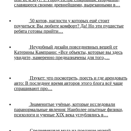
славящееся своими древнейшими, вырезанными в…
50 котов, наглости у которых ещё стоит
поучиться:
Вы любите комфорт? Да! Но эти пушистые
ребята готовы прийти…
Неудобный дизайн повседневных вещей от
Катерины Кампрани:
«Все объекты, которые вы здесь
увидите, намеренно предназначены для того,…
Пхукет: что посмотреть, поесть и где арендовать
авто:
В последнее время авторов этого блога всё чаще
спрашивают про…
Знаменитые учёные, которые исследовали
паранормальные явления:
Наиболее опытные физики,
психологи и ученые XIX века углублялись в…
Средневековая мода на поедание мумий.