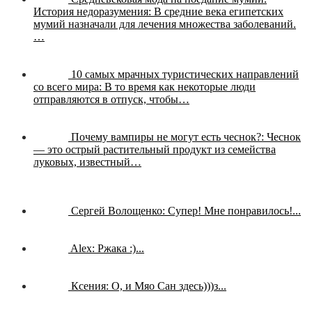
История недоразумения:
В средние века египетских
мумий назначали для лечения множества заболеваний.
…
10 самых мрачных туристических направлений
со всего мира:
В то время как некоторые люди
отправляются в отпуск, чтобы…
Почему вампиры не могут есть чеснок?:
Чеснок
— это острый растительный продукт из семейства
луковых, известный…
Сергей Волощенко:
Супер! Мне понравилось!...
Alex:
Ржака :)...
Ксения:
О, и Мяо Сан здесь)))з...