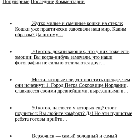
Популярные
Последние
Комментарии
Жутко милые и смешные кошки на стекле:
Кошки уже практически завоевали наш мир. Каким
образом? Да потому…
70 котов, доказывающих, что у них тоже есть
эмоции:
Вы когда-нибудь замечали, что наши
фотографии не сильно отличаются друг…
Места, которые следует посетить прежде, чем
они исчезнут:
1. Город Петра Сокровище Иордании,
славящееся своими древнейшими, вырезанными в…
50 котов, наглости у которых ещё стоит
поучиться:
Вы любите комфорт? Да! Но эти пушистые
ребята готовы прийти…
Верхоянск — самый холодный и самый