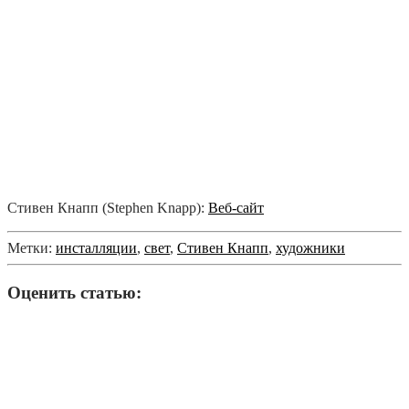
Стивен Кнапп (Stephen Knapp):
Веб-сайт
Метки:
инсталляции
,
свет
,
Стивен Кнапп
,
художники
Оценить статью: