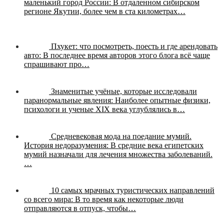
маленький город России:
В отдаленном сибирском
регионе Якутии, более чем в ста километрах…
Пхукет: что посмотреть, поесть и где арендовать
авто:
В последнее время авторов этого блога всё чаще
спрашивают про…
Знаменитые учёные, которые исследовали
паранормальные явления:
Наиболее опытные физики,
психологи и ученые XIX века углублялись в…
Средневековая мода на поедание мумий.
История недоразумения:
В средние века египетских
мумий назначали для лечения множества заболеваний.
…
10 самых мрачных туристических направлений
со всего мира:
В то время как некоторые люди
отправляются в отпуск, чтобы…