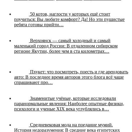
50 котов, наглости у которых ещё стоит
поучиться:
Вы любите комфорт? Да! Но эти пушистые
ребята готовы прийти…
Верхоянск — самый холодный и самый
маленький город России:
В отдаленном сибирском
регионе Якутии, более чем в ста километрах…
Пхукет: что посмотреть, поесть и где арендовать
авто:
В последнее время авторов этого блога всё чаще
спрашивают про…
Знаменитые учёные, которые исследовали
паранормальные явления:
Наиболее опытные физики,
психологи и ученые XIX века углублялись в…
Средневековая мода на поедание мумий.
История недоразумения:
В средние века египетских