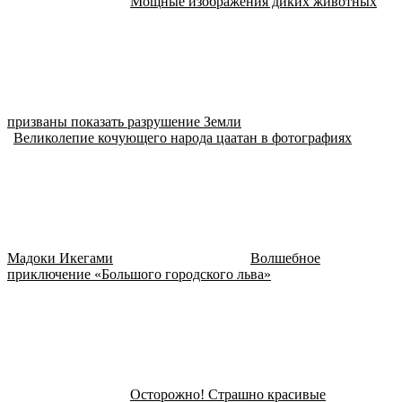
Мощные изображения диких животных
призваны показать разрушение Земли
Великолепие кочующего народа цаатан в фотографиях
Мадоки Икегами
Волшебное
приключение «Большого городского льва»
Осторожно! Страшно красивые