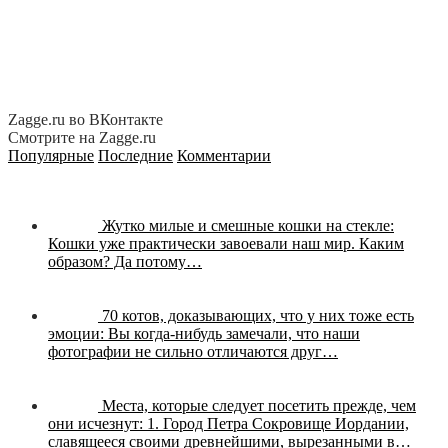
Zagge.ru во ВКонтакте
Смотрите на Zagge.ru
Популярные
Последние
Комментарии
Жутко милые и смешные кошки на стекле:
Кошки уже практически завоевали наш мир. Каким
образом? Да потому…
70 котов, доказывающих, что у них тоже есть
эмоции:
Вы когда-нибудь замечали, что наши
фотографии не сильно отличаются друг…
Места, которые следует посетить прежде, чем
они исчезнут:
1. Город Петра Сокровище Иордании,
славящееся своими древнейшими, вырезанными в…