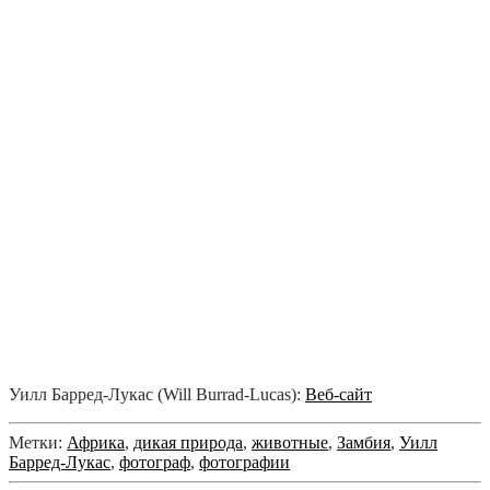
Уилл Барред-Лукас (Will Burrad-Lucas):
Веб-сайт
Метки:
Африка
,
дикая природа
,
животные
,
Замбия
,
Уилл
Барред-Лукас
,
фотограф
,
фотографии