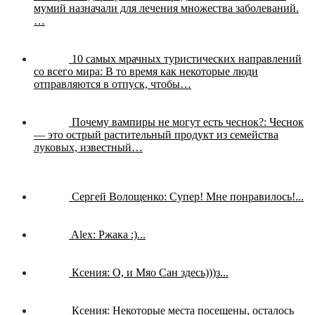
мумий назначали для лечения множества заболеваний.
…
10 самых мрачных туристических направлений
со всего мира:
В то время как некоторые люди
отправляются в отпуск, чтобы…
Почему вампиры не могут есть чеснок?:
Чеснок
— это острый растительный продукт из семейства
луковых, известный…
Сергей Волощенко:
Супер! Мне понравилось!...
Alex:
Ржака :)...
Ксения:
О, и Мяо Сан здесь)))з...
Ксения:
Некоторые места посещены, осталось