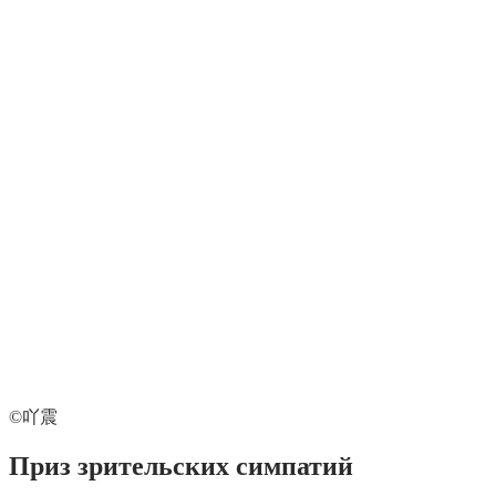
©吖震
Приз зрительских симпатий