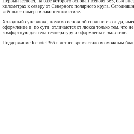
Первый Icehotel, на базе которого основан Icehotel 365, был в
километрах к северу от Северного полярного круга. Сегодняшний
«тёплые» номера в лаконичном стиле.
Холодный суперлюкс, помимо основной спальни изо льда, име
оформление и, по сути, отличаются от люкса только тем, что 
комфортную для тела температуру и оформлены в эко-стиле.
Поддержание Icehotel 365 в летнее время стало возможным бла