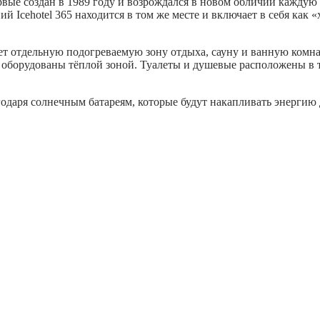
первые создан в 1989 году и возрождался в новом обличии каждую 
 Icehotel 365 находится в том же месте и включает в себя как «
ет отдельную подогреваемую зону отдыха, сауну и ванную комн
не оборудованы тёплой зоной. Туалеты и душевые расположены в 
годаря солнечным батареям, которые будут накапливать энергию 