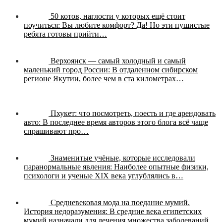
50 котов, наглости у которых ещё стоит
поучиться:
Вы любите комфорт? Да! Но эти пушистые
ребята готовы прийти…
Верхоянск — самый холодный и самый
маленький город России:
В отдаленном сибирском
регионе Якутии, более чем в ста километрах…
Пхукет: что посмотреть, поесть и где арендовать
авто:
В последнее время авторов этого блога всё чаще
спрашивают про…
Знаменитые учёные, которые исследовали
паранормальные явления:
Наиболее опытные физики,
психологи и ученые XIX века углублялись в…
Средневековая мода на поедание мумий.
История недоразумения:
В средние века египетских
мумий назначали для лечения множества заболеваний.