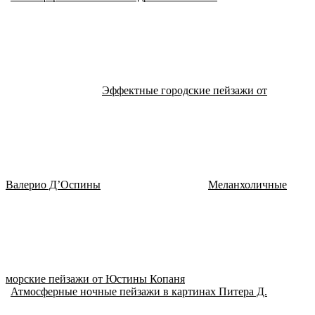
Эффектные городские пейзажи от
Валерио Д’Оспины
Меланхоличные
морские пейзажи от Юстины Копаня
Атмосферные ночные пейзажи в картинах Питера Д.