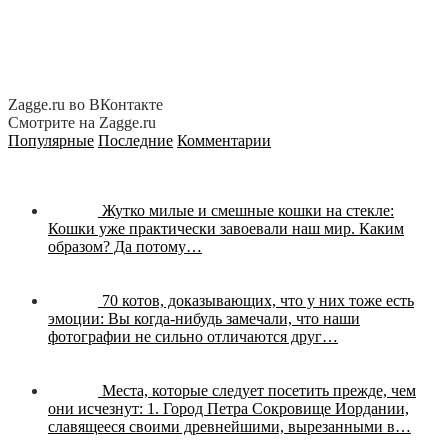
Zagge.ru во ВКонтакте
Смотрите на Zagge.ru
Популярные
Последние
Комментарии
Жутко милые и смешные кошки на стекле:
Кошки уже практически завоевали наш мир. Каким
образом? Да потому…
70 котов, доказывающих, что у них тоже есть
эмоции:
Вы когда-нибудь замечали, что наши
фотографии не сильно отличаются друг…
Места, которые следует посетить прежде, чем
они исчезнут:
1. Город Петра Сокровище Иордании,
славящееся своими древнейшими, вырезанными в…