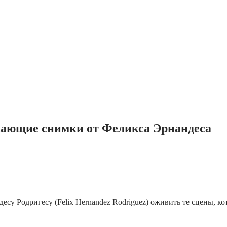
ясающие снимки от Феликса Эрнандеса
у Родригесу (Felix Hernandez Rodriguez) оживить те сцены, кот