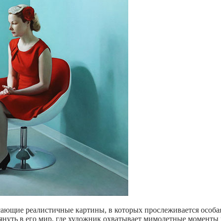
ющие реалистичные картины, в которых прослеживается особая
глянуть в его мир, где художник охватывает мимолетные моменты