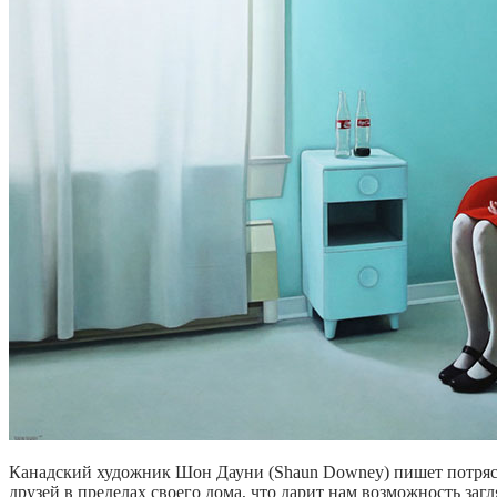
Канадский художник Шон Дауни (Shaun Downey) пишет потряса
друзей в пределах своего дома, что дарит нам возможность за